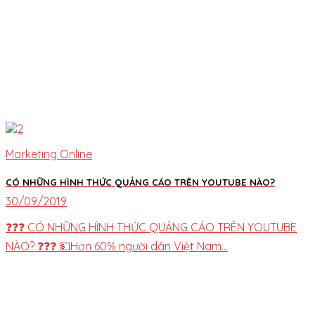
Marketing Online
CÓ NHỮNG HÌNH THỨC QUẢNG CÁO TRÊN YOUTUBE NÀO?
30/09/2019
❓❓❓ CÓ NHỮNG HÌNH THỨC QUẢNG CÁO TRÊN YOUTUBE
NÀO? ❓❓❓ 💵Hơn 60% người dân Việt Nam...