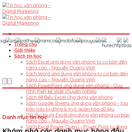
Skip
to
content
Trang chủ
Giới thiệu
Sách tin học
Sách Excel ứng dụng văn phòng từ cơ bản đến
nâng cao – Nguyễn Quang Vinh
Sách Word ứng dụng văn phòng từ cơ bản đến
nâng cao – Nguyễn Quang Vinh
Sách PowerPoint ứng dụng văn phòng – Quy
trình thiết kế slide chuyên nghiệp
Sách 68 Biểu Excel Ứng dụng văn phòng
Sách Google Sheets ứng dụng văn phòng – tạo
báo cáo tự động & trực quan hóa dữ liệu
150 thủ thuật Excel ứng dụng văn phòng cơ bản
Danh mục tin học
nâng cao – Nguyễn Quang Vinh
Sách Excel Power Query – Power Pivot tự động
Khám phá các danh mục hàng đầu