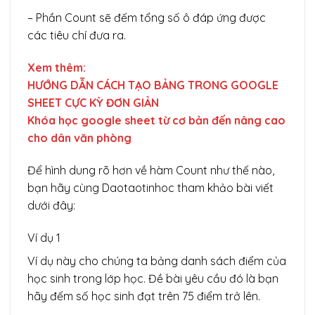
– Phần Count sẽ đếm tổng số ô đáp ứng được
các tiêu chí đưa ra.
Xem thêm:
HƯỚNG DẪN CÁCH TẠO BẢNG TRONG GOOGLE
SHEET CỰC KỲ ĐƠN GIẢN
Khóa học google sheet từ cơ bản đến nâng cao
cho dân văn phòng
Để hình dung rõ hơn về hàm Count như thế nào,
bạn hãy cùng Daotaotinhoc tham khảo bài viết
dưới đây:
Ví dụ 1
Ví dụ này cho chúng ta bảng danh sách điểm của
học sinh trong lớp học. Đề bài yêu cầu đó là bạn
hãy đếm số học sinh đạt trên 75 điểm trở lên.