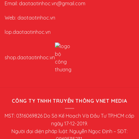
Email: daotaotinhoc.vn@gmail.com
Web: daotaotinhoc.vn
lop.daotaotinhoc.vn
shop.daotaotinhoc.vn
CÔNG TY TNHH TRUYỀN THÔNG VNET MEDIA
MST: 0316069826 Do Sở Kế Hoạch Và Đầu Tư TP.HCM cấp
ngày 17-12-2019.
Người đại diện pháp luật: Nguyễn Ngọc Định – SĐT:
0969535231.