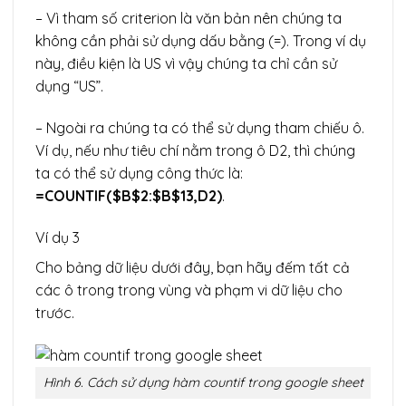
– Vì tham số criterion là văn bản nên chúng ta
không cần phải sử dụng dấu bằng (=). Trong ví dụ
này, điều kiện là US vì vậy chúng ta chỉ cần sử
dụng “US”.
– Ngoài ra chúng ta có thể sử dụng tham chiếu ô.
Ví dụ, nếu như tiêu chí nằm trong ô D2, thì chúng
ta có thể sử dụng công thức là:
=COUNTIF($B$2:$B$13,D2)
.
Ví dụ 3
Cho bảng dữ liệu dưới đây, bạn hãy đếm tất cả
các ô trong trong vùng và phạm vi dữ liệu cho
trước.
Hình 6. Cách sử dụng hàm countif trong google sheet