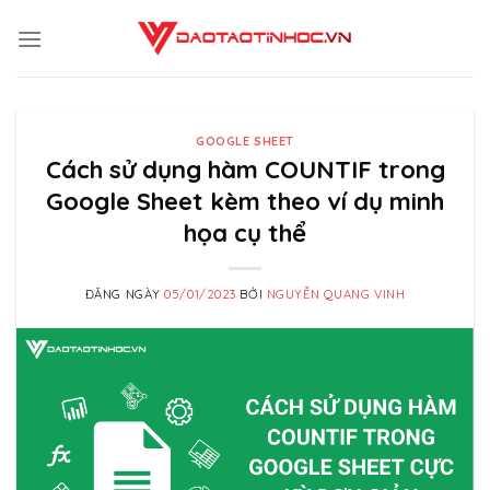
Skip
to
content
GOOGLE SHEET
Cách sử dụng hàm COUNTIF trong
Google Sheet kèm theo ví dụ minh
họa cụ thể
ĐĂNG NGÀY
05/01/2023
BỞI
NGUYỄN QUANG VINH