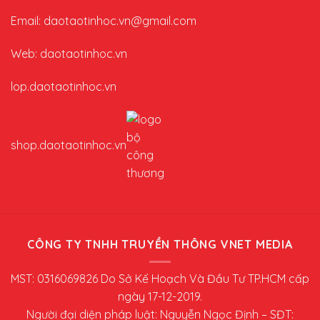
Email: daotaotinhoc.vn@gmail.com
Web: daotaotinhoc.vn
lop.daotaotinhoc.vn
shop.daotaotinhoc.vn
CÔNG TY TNHH TRUYỀN THÔNG VNET MEDIA
MST: 0316069826 Do Sở Kế Hoạch Và Đầu Tư TP.HCM cấp
ngày 17-12-2019.
Người đại diện pháp luật: Nguyễn Ngọc Định – SĐT: