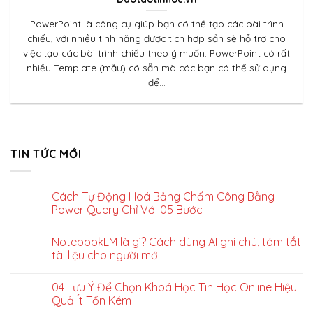
PowerPoint là công cụ giúp bạn có thể tạo các bài trình
chiếu, với nhiều tính năng được tích hợp sẵn sẽ hỗ trợ cho
việc tạo các bài trình chiếu theo ý muốn. PowerPoint có rất
nhiều Template (mẫu) có sẵn mà các bạn có thể sử dụng
để...
TIN TỨC MỚI
Cách Tự Động Hoá Bảng Chấm Công Bằng
Power Query Chỉ Với 05 Bước
NotebookLM là gì? Cách dùng AI ghi chú, tóm tắt
tài liệu cho người mới
04 Lưu Ý Để Chọn Khoá Học Tin Học Online Hiệu
Quả Ít Tốn Kém