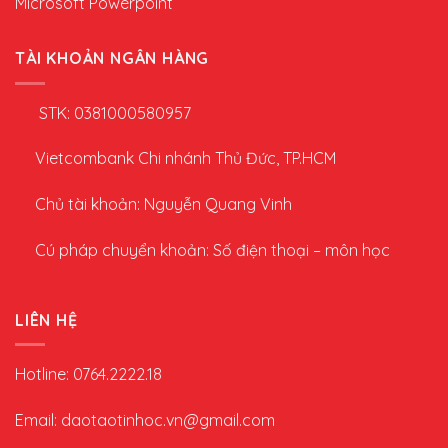
Microsoft Powerpoint
TÀI KHOẢN NGÂN HÀNG
STK: 0381000580957
Vietcombank Chi nhánh Thủ Đức, TP.HCM
Chủ tài khoản: Nguyễn Quang Vinh
Cú pháp chuyển khoản: Số điện thoại – môn học
LIÊN HỆ
Hotline: 0764.2222.18
Email: daotaotinhoc.vn@gmail.com