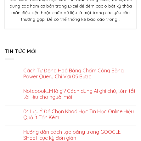
dụng các hàm cơ bản trong Excel để đếm các ô bất kỳ thỏa
mãn điều kiện hoặc chứa dữ liệu là một trong các yêu cầu
thường gặp. Để có thể thống kê báo cáo trong...
TIN TỨC MỚI
Cách Tự Động Hoá Bảng Chấm Công Bằng
Power Query Chỉ Với 05 Bước
NotebookLM là gì? Cách dùng AI ghi chú, tóm tắt
tài liệu cho người mới
04 Lưu Ý Để Chọn Khoá Học Tin Học Online Hiệu
Quả Ít Tốn Kém
Hướng dẫn cách tạo bảng trong GOOGLE
SHEET cực kỳ đơn giản