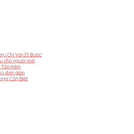
y Chỉ Với 05 Bước
ệu cho người mới
t Tốn Kém
ỳ đơn giản
ọng Cần Biết