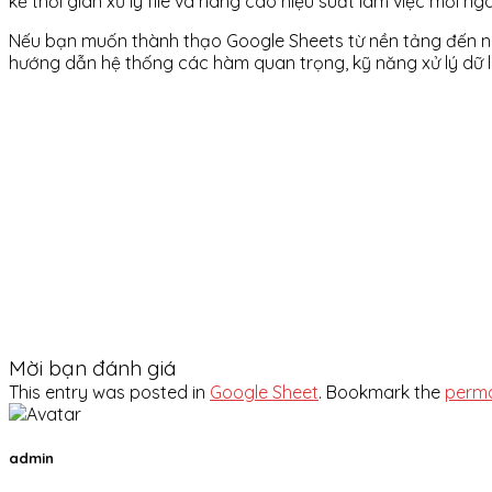
kể thời gian xử lý file và nâng cao hiệu suất làm việc mỗi ng
Nếu bạn muốn thành thạo Google Sheets từ nền tảng đến 
hướng dẫn hệ thống các hàm quan trọng, kỹ năng xử lý dữ li
Mời bạn đánh giá
This entry was posted in
Google Sheet
. Bookmark the
perma
admin