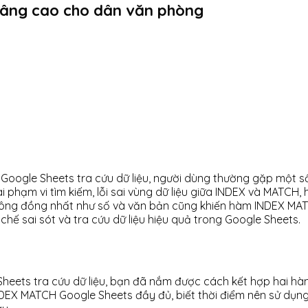
Nâng cao cho dân văn phòng
ogle Sheets tra cứu dữ liệu, người dùng thường gặp một số 
c sai phạm vi tìm kiếm, lỗi sai vùng dữ liệu giữa INDEX và M
 không đồng nhất như số và văn bản cũng khiến hàm INDEX MAT
hế sai sót và tra cứu dữ liệu hiệu quả trong Google Sheets.
ets tra cứu dữ liệu, bạn đã nắm được cách kết hợp hai hàm
INDEX MATCH Google Sheets đầy đủ, biết thời điểm nên sử dụng