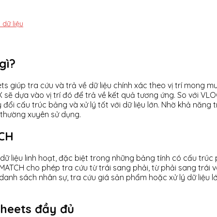
dữ liệu
gì?
 giúp tra cứu và trả về dữ liệu chính xác theo vị trí mong m
X sẽ dựa vào vị trí đó để trả về kết quả tương ứng. So với 
thay đổi cấu trúc bảng và xử lý tốt với dữ liệu lớn. Nhờ khả n
 thường xuyên sử dụng.
TCH
 liệu linh hoạt, đặc biệt trong những bảng tính có cấu trúc
MATCH cho phép tra cứu từ trái sang phải, từ phải sang trái
danh sách nhân sự, tra cứu giá sản phẩm hoặc xử lý dữ liệu l
heets đầy đủ