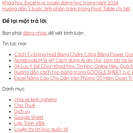
Khóa học Excel trực tuyến đáng học trong năm 2026
Hướng dẫn 5 bước tính phần trăm trong Pivot Table chi tiết
Để lại một trả lời
Bạn phải
đăng nhập
để viết bình luận .
Tin tức mới
Cách Tự Động Hoá Bảng Chấm Công Bằng Power Quer
NotebookLM là gì? Cách dùng AI ghi chú, tóm tắt tài li
04 Lưu Ý Để Chọn Khoá Học Tin Học Online Hiệu Quả Í
Hướng dẫn cách tạo bảng trong GOOGLE SHEET cực k
Excel Nâng Cao Cho Dân Văn Phòng: 05 Hàm Quan Tr
Danh mục
chia sẽ kinh nghiệm
Cho Thuê
Dịch vụ
Google Sheet
Lập Trình VBA
Luyện thi tin học quốc tế