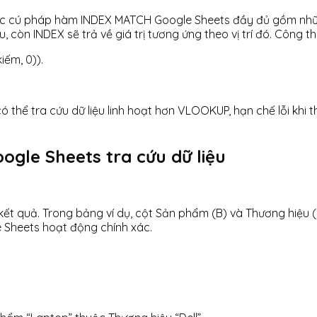
mắc cú pháp hàm INDEX MATCH Google Sheets đầy đủ gồm những
u, còn INDEX sẽ trả về giá trị tương ứng theo vị trí đó. Công 
ếm, 0)).
thể tra cứu dữ liệu linh hoạt hơn VLOOKUP, hạn chế lỗi khi 
gle Sheets tra cứu dữ liệu
kết quả. Trong bảng ví dụ, cột Sản phẩm (B) và Thương hiệu (C)
e Sheets hoạt động chính xác.