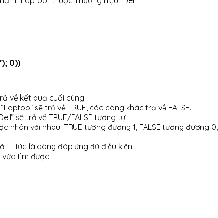
hẩm “Laptop” thuộc Thương hiệu “Dell”.
); 0))
rả về kết quả cuối cùng.
 “Laptop” sẽ trả về TRUE, các dòng khác trả về FALSE.
Dell” sẽ trả về TRUE/FALSE tương tự.
ược nhân với nhau. TRUE tương đương 1, FALSE tương đương 0,
quả — tức là dòng đáp ứng đủ điều kiện.
g vừa tìm được.