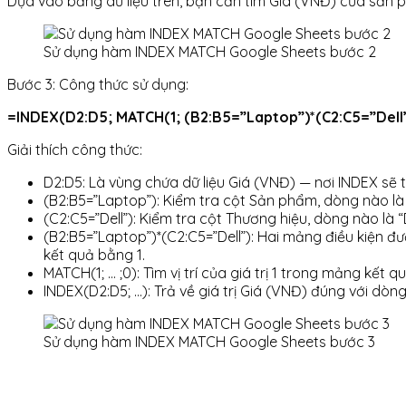
Dựa vào bảng dữ liệu trên, bạn cần tìm Giá (VNĐ) của sản p
Sử dụng hàm INDEX MATCH Google Sheets bước 2
Bước 3: Công thức sử dụng:
=INDEX(D2:D5; MATCH(1; (B2:B5=”Laptop”)*(C2:C5=”Dell”
Giải thích công thức:
D2:D5: Là vùng chứa dữ liệu Giá (VNĐ) — nơi INDEX sẽ t
(B2:B5=”Laptop”): Kiểm tra cột Sản phẩm, dòng nào là
(C2:C5=”Dell”): Kiểm tra cột Thương hiệu, dòng nào là “
(B2:B5=”Laptop”)*(C2:C5=”Dell”): Hai mảng điều kiện đ
kết quả bằng 1.
MATCH(1; … ;0): Tìm vị trí của giá trị 1 trong mảng kết 
INDEX(D2:D5; …): Trả về giá trị Giá (VNĐ) đúng với dòn
Sử dụng hàm INDEX MATCH Google Sheets bước 3