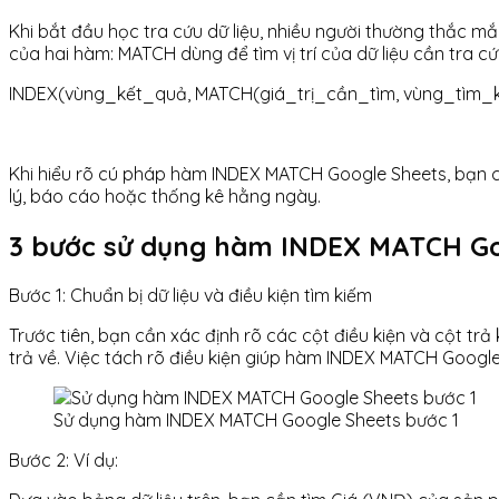
Khi bắt đầu học tra cứu dữ liệu, nhiều người thường thắc 
của hai hàm: MATCH dùng để tìm vị trí của dữ liệu cần tra cứ
INDEX(vùng_kết_quả, MATCH(giá_trị_cần_tìm, vùng_tìm_ki
Khi hiểu rõ cú pháp hàm INDEX MATCH Google Sheets, bạn có 
lý, báo cáo hoặc thống kê hằng ngày.
3 bước sử dụng hàm INDEX MATCH Goo
Bước 1: Chuẩn bị dữ liệu và điều kiện tìm kiếm
Trước tiên, bạn cần xác định rõ các cột điều kiện và cột trả 
trả về. Việc tách rõ điều kiện giúp hàm INDEX MATCH Googl
Sử dụng hàm INDEX MATCH Google Sheets bước 1
Bước 2: Ví dụ: