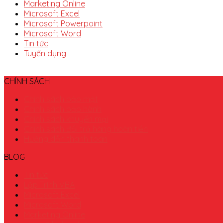
Marketing Online
Microsoft Excel
Microsoft Powerpoint
Microsoft Word
Tin tức
Tuyển dụng
CHÍNH SÁCH
Chính sách bảo mật
Chính sách bảo hành
Chính sách khuyến mại
Chính sách đổi trả hàng hoàn tiền
Hướng dẫn thanh toán
BLOG
Tin tức
Lập Trình VBA
Microsoft Excel
Microsoft Word
Marketing Online