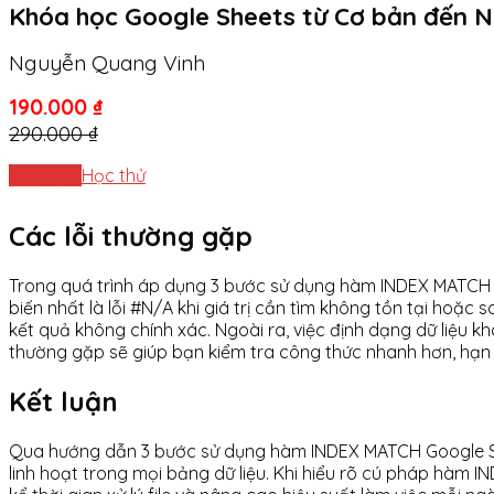
Khóa học Google Sheets từ Cơ bản đến 
Nguyễn Quang Vinh
190.000 ₫
290.000 ₫
Đăng ký
Học thử
Các lỗi thường gặp
Trong quá trình áp dụng 3 bước sử dụng hàm INDEX MATCH Go
biến nhất là lỗi #N/A khi giá trị cần tìm không tồn tại hoặ
kết quả không chính xác. Ngoài ra, việc định dạng dữ liệu
thường gặp sẽ giúp bạn kiểm tra công thức nhanh hơn, hạn c
Kết luận
Qua hướng dẫn 3 bước sử dụng hàm INDEX MATCH Google She
linh hoạt trong mọi bảng dữ liệu. Khi hiểu rõ cú pháp hàm 