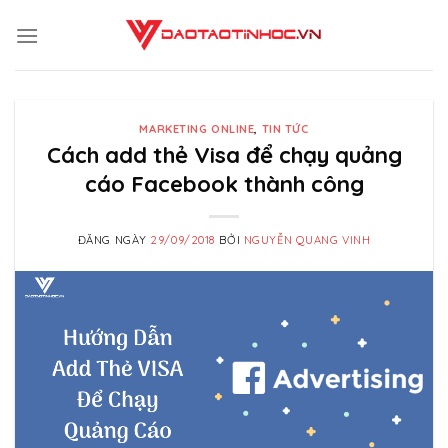
Skip
to
content
MARKETING ONLINE
,
TIN TỨC
Cách add thẻ Visa để chạy quảng
cáo Facebook thành công
ĐĂNG NGÀY
29/09/2018
BỞI
NGUYỄN QUANG VINH