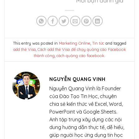
Mời bạn đánh giá
This entry was posted in
Marketing Online
,
Tin tức
and tagged
add thẻ Visa
,
Cách add thẻ Visa để chạy quảng cáo Facebook
thành công
,
cách quảng cáo facebook
.
NGUYỄN QUANG VINH
Nguyễn Quang Vinh là Founder
của Đào Tạo Tin Học, chuyên
chia sẻ kiến thức về Excel, Word,
PowerPoint và Google Sheets.
Anh tập trung xây dựng các nội
dung hướng dẫn thực tế, dễ hiểu,
giúp người học ứng dụng tin học