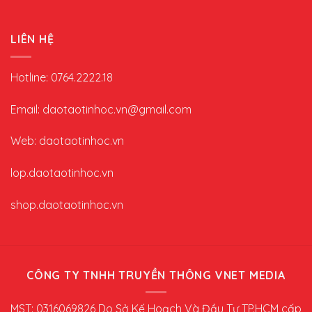
LIÊN HỆ
Hotline: 0764.2222.18
Email: daotaotinhoc.vn@gmail.com
Web: daotaotinhoc.vn
lop.daotaotinhoc.vn
shop.daotaotinhoc.vn
CÔNG TY TNHH TRUYỀN THÔNG VNET MEDIA
MST: 0316069826 Do Sở Kế Hoạch Và Đầu Tư TP.HCM cấp