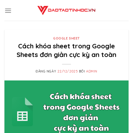
Skip
to
content
GOOGLE SHEET
Cách khóa sheet trong Google
Sheets đơn giản cực kỳ an toàn
ĐĂNG NGÀY
22/12/2025
BỞI
ADMIN