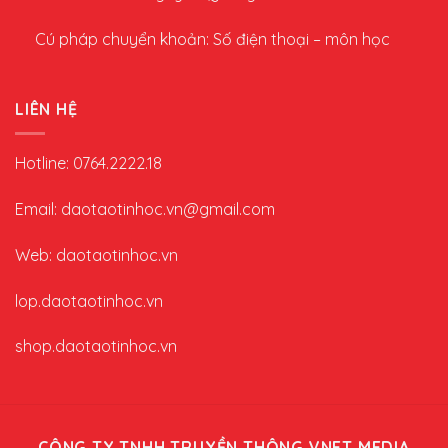
Cú pháp chuyển khoản: Số điện thoại – môn học
LIÊN HỆ
Hotline: 0764.2222.18
Email: daotaotinhoc.vn@gmail.com
Web: daotaotinhoc.vn
lop.daotaotinhoc.vn
shop.daotaotinhoc.vn
CÔNG TY TNHH TRUYỀN THÔNG VNET MEDIA