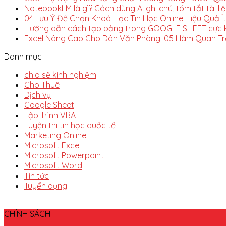
NotebookLM là gì? Cách dùng AI ghi chú, tóm tắt tài li
04 Lưu Ý Để Chọn Khoá Học Tin Học Online Hiệu Quả Í
Hướng dẫn cách tạo bảng trong GOOGLE SHEET cực k
Excel Nâng Cao Cho Dân Văn Phòng: 05 Hàm Quan Tr
Danh mục
chia sẽ kinh nghiệm
Cho Thuê
Dịch vụ
Google Sheet
Lập Trình VBA
Luyện thi tin học quốc tế
Marketing Online
Microsoft Excel
Microsoft Powerpoint
Microsoft Word
Tin tức
Tuyển dụng
CHÍNH SÁCH