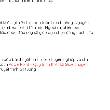
ển thị chuẩn trên mọi thiết bị.
i khác lại hiển thị hoàn toàn bình thường. Nguyên
 (Embed fonts) từ trước. Ngoài ra, phiên bản
. Hiểu được điều này sẽ giúp bạn chọn đúng cách sửa
ảm bảo bài thuyết trình luôn chuyên nghiệp và chỉn
 sách
PowerPoint – Quy trình thiết kế Slide chuyên
huyết trình ấn tượng.