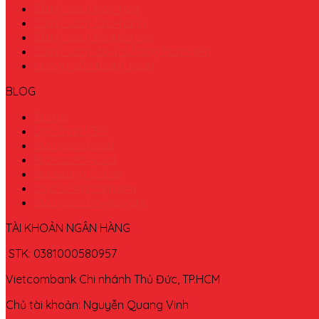
Chính sách bảo mật
Chính sách bảo hành
Chính sách khuyến mại
Chính sách đổi trả hàng hoàn tiền
Hướng dẫn thanh toán
BLOG
Tin tức
Lập Trình VBA
Microsoft Excel
Microsoft Word
Marketing Online
chia sẽ kinh nghiệm
Microsoft Powerpoint
TÀI KHOẢN NGÂN HÀNG
STK: 0381000580957
Vietcombank Chi nhánh Thủ Đức, TP.HCM
Chủ tài khoản: Nguyễn Quang Vinh