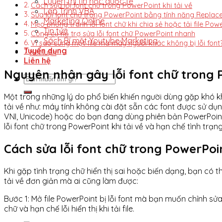
Luyện thi tin học quốc tế
Cách sửa lỗi font chữ trong PowerPoint khi tải về
Lập Trình VBA
Sửa lỗi font chữ trong PowerPoint bằng tính năng Replac
Marketing Online
Mẹo phòng tránh lỗi font chữ khi chia sẻ hoặc tải file Pow
Tin tức
Công cụ hỗ trợ sửa lỗi font chữ PowerPoint nhanh
Sách Bí mật Youtube Marketing
Vì sao cùng một file mà máy người khác không bị lỗi font
Tuyển dụng
Kết luận
Liên hệ
Nguyên nhân gây lỗi font chữ trong P
Một trong những lý do phổ biến khiến người dùng gặp khó khă
tải về như: máy tính không cài đặt sẵn các font được sử dụn
VNI, Unicode) hoặc do bạn đang dùng phiên bản PowerPoint
lỗi font chữ trong PowerPoint khi tải về và hạn chế tình trạng
Cách sửa lỗi font chữ trong PowerPoin
Khi gặp tình trạng chữ hiển thị sai hoặc biến dạng, bạn có
tải về đơn giản mà ai cũng làm được:
Bước 1: Mở file PowerPoint bị lỗi font mà bạn muốn chỉnh sửa.
chữ và hạn chế lỗi hiển thị khi tải file.