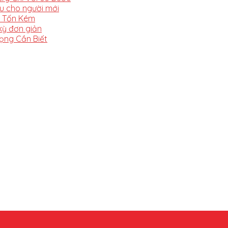
ệu cho người mới
t Tốn Kém
ỳ đơn giản
ọng Cần Biết