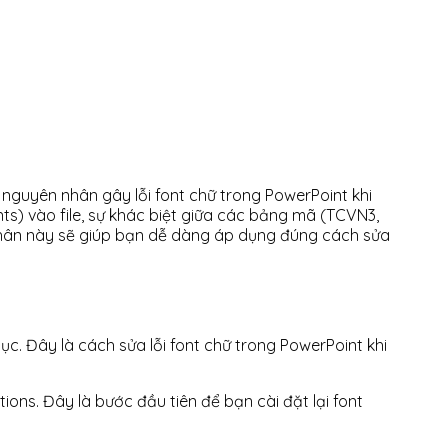
u nguyên nhân gây lỗi font chữ trong PowerPoint khi
nts) vào file, sự khác biệt giữa các bảng mã (TCVN3,
 nhân này sẽ giúp bạn dễ dàng áp dụng đúng cách sửa
c. Đây là cách sửa lỗi font chữ trong PowerPoint khi
tions. Đây là bước đầu tiên để bạn cài đặt lại font