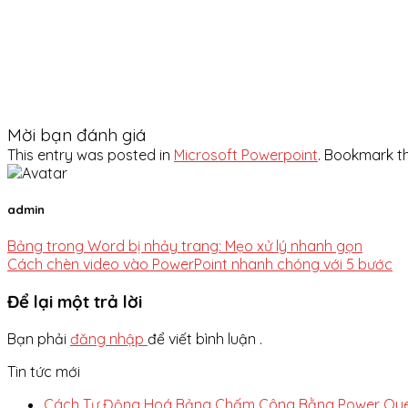
Mời bạn đánh giá
This entry was posted in
Microsoft Powerpoint
. Bookmark t
admin
Bảng trong Word bị nhảy trang: Mẹo xử lý nhanh gọn
Cách chèn video vào PowerPoint nhanh chóng với 5 bước
Để lại một trả lời
Bạn phải
đăng nhập
để viết bình luận .
Tin tức mới
Cách Tự Động Hoá Bảng Chấm Công Bằng Power Quer