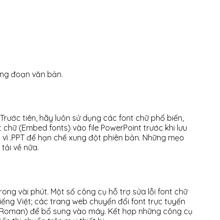
 từng đoạn văn bản.
Trước tiên, hãy luôn sử dụng các font chữ phổ biến,
chữ (Embed fonts) vào file PowerPoint trước khi lưu
hay vì .PPT để hạn chế xung đột phiên bản. Những mẹo
tải về nữa.
ong vài phút. Một số công cụ hỗ trợ sửa lỗi font chữ
ếng Việt; các trang web chuyển đổi font trực tuyến
New Roman) để bổ sung vào máy. Kết hợp những công cụ