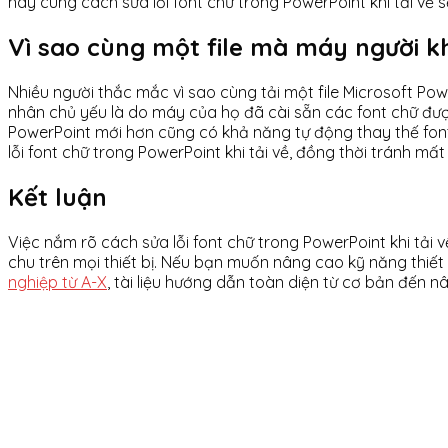
này cùng cách sửa lỗi font chữ trong PowerPoint khi tải về sẽ 
Vì sao cùng một file mà máy người kh
Nhiều người thắc mắc vì sao cùng tải một file Microsoft Pow
nhân chủ yếu là do máy của họ đã cài sẵn các font chữ được
PowerPoint mới hơn cũng có khả năng tự động thay thế font 
lỗi font chữ trong PowerPoint khi tải về, đồng thời tránh mất t
Kết luận
Việc nắm rõ cách sửa lỗi font chữ trong PowerPoint khi tải 
chu trên mọi thiết bị. Nếu bạn muốn nâng cao kỹ năng thiế
nghiệp từ A-X
, tài liệu hướng dẫn toàn diện từ cơ bản đến 