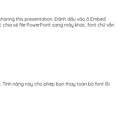
 sharing this presentation. Đánh dấu vào ô Embed
ặc chia sẻ file PowerPoint sang máy khác, font chữ vẫn
. Tính năng này cho phép bạn thay toàn bộ font lỗi