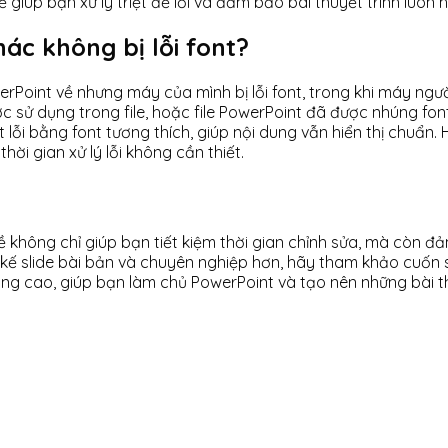
giúp bạn xử lý triệt để lỗi và đảm bảo bài thuyết trình luôn hi
ác không bị lỗi font?
erPoint về nhưng máy của mình bị lỗi font, trong khi máy ngườ
 sử dụng trong file, hoặc file PowerPoint đã được nhúng font
lỗi bằng font tương thích, giúp nội dung vẫn hiển thị chuẩn
hời gian xử lý lỗi không cần thiết.
về không chỉ giúp bạn tiết kiệm thời gian chỉnh sửa, mà còn đ
t kế slide bài bản và chuyên nghiệp hơn, hãy tham khảo cuốn
nâng cao, giúp bạn làm chủ PowerPoint và tạo nên những bài t