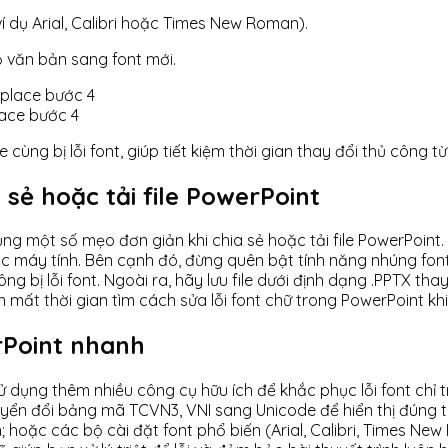
 dụ Arial, Calibri hoặc Times New Roman).
 văn bản sang font mới.
lace bước 4
de cùng bị lỗi font, giúp tiết kiệm thời gian thay đổi thủ công
 sẻ hoặc tải file PowerPoint
ng một số mẹo đơn giản khi chia sẻ hoặc tải file PowerPoint. 
 máy tính. Bên cạnh đó, đừng quên bật tính năng nhúng font 
ng bị lỗi font. Ngoài ra, hãy lưu file dưới định dạng .PPTX t
n mất thời gian tìm cách sửa lỗi font chữ trong PowerPoint khi 
rPoint nhanh
dụng thêm nhiều công cụ hữu ích để khắc phục lỗi font chỉ tr
yển đổi bảng mã TCVN3, VNI sang Unicode để hiển thị đúng ti
 hoặc các bộ cài đặt font phổ biến (Arial, Calibri, Times 