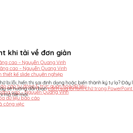
t khi tải về đơn giản
nâng cao – Nguyễn Quang Vinh
nâng cao – Nguyễn Quang Vinh
thiết kế slide chuyên nghiệp
 bị lỗi, hiển thị sai định dạng hoặc biến thành ký tự lạ? Đây 
áo cáo tự động & trực quan hóa dữ liệu
t này sẽ hướng dẫn bạn
cách sửa lỗi font chữ trong PowerPoint 
 nâng cao – Nguyễn Quang Vinh
 mở file mới.
óa dữ liệu báo cáo
ả công việc