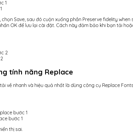
1
i, chọn Save, sau đó cuộn xuống phần Preserve fidelity when
ng nhấn OK để lưu lại cài đặt. Cách này đảm bảo khi bạn tải ho
 2
ằng tính năng Replace
 tải về nhanh và hiệu quả nhất là dùng công cụ Replace Fonts
lace bước 1
ển thị sai.