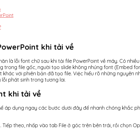
e
erPoint
?
owerPoint khi tải về
n là lỗi font chữ sau khi tải file PowerPoint về máy. Có nhiề
g trong file gốc, người tạo slide không nhúng font (Embed fo
 khác với phiên bản đã tạo file. Việc hiểu rõ những nguyên
 lỗi phát sinh trong tương lai.
t khi tải về
 thể áp dụng ngay các bước dưới đây để nhanh chóng khắc phụ
 Tiếp theo, nhấp vào tab File ở góc trên bên trái, rồi chọn Op