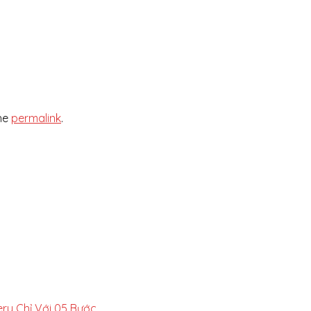
he
permalink
.
y Chỉ Với 05 Bước