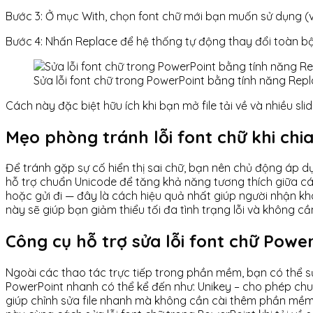
Bước 3: Ở mục With, chọn font chữ mới bạn muốn sử dụng (ví
Bước 4: Nhấn Replace để hệ thống tự động thay đổi toàn bộ
Sửa lỗi font chữ trong PowerPoint bằng tính năng Rep
Cách này đặc biệt hữu ích khi bạn mở file tải về và nhiều sli
Mẹo phòng tránh lỗi font chữ khi chia
Để tránh gặp sự cố hiển thị sai chữ, bạn nên chủ động áp dụ
hỗ trợ chuẩn Unicode để tăng khả năng tương thích giữa các
hoặc gửi đi — đây là cách hiệu quả nhất giúp người nhận khô
này sẽ giúp bạn giảm thiểu tối đa tình trạng lỗi và không cầ
Công cụ hỗ trợ sửa lỗi font chữ Powe
Ngoài các thao tác trực tiếp trong phần mềm, bạn có thể sử 
PowerPoint nhanh có thể kể đến như: Unikey – cho phép chu
giúp chỉnh sửa file nhanh mà không cần cài thêm phần mềm;