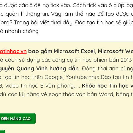
a được các ô để họ tick vào. Cách tick vào ô giúp bạn
ệc quản lí thông tin. Vậy làm thế nào để tạo được 
rd? Trong bài viết dưới đây, Đào tạo tin học sẽ giú
và nhanh chóng.
otinhoc.vn
bao gồm Microsoft Excel, Microsoft W
và cách sử dụng các công cụ tin học phiên bản 2013
Nguyễn Quang Vinh hướng dẫn.
Đồng thời anh cũng
 tạo tin học trên Google, Youtube như: Đào tạo tin 
 B, video tin học B văn phòng, …
Khóa học Tin học 
 đủ các kỹ năng về soạn thảo văn bản Word, bảng t
N ĐẾN NÂNG CAO