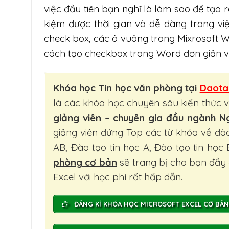
việc đầu tiên bạn nghĩ là làm sao để tạo r
kiệm được thời gian và dễ dàng trong vi
check box, các ô vuông trong Mixrosoft Wo
cách tạo checkbox trong Word đơn giản 
Khóa học Tin học văn phòng tại
Daota
là các khóa học chuyên sâu kiến thức 
giảng viên – chuyên gia đầu ngành 
giảng viên đứng Top các từ khóa về đào
AB, Đào tạo tin học A, Đào tạo tin học
phòng cơ bản
sẽ trang bị cho bạn đầy
Excel với học phí rất hấp dẫn.
ĐĂNG KÍ KHÓA HỌC MICROSOFT EXCEL CƠ BẢ