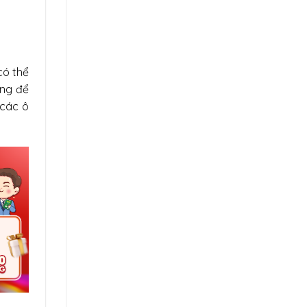
có thể
àng để
 các ô