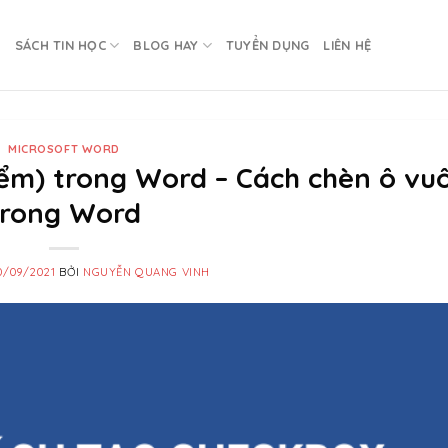
U
SÁCH TIN HỌC
BLOG HAY
TUYỂN DỤNG
LIÊN HỆ
MICROSOFT WORD
ểm) trong Word – Cách chèn ô vu
trong Word
0/09/2021
BỞI
NGUYỄN QUANG VINH