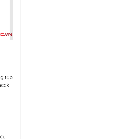
ng tạo
heck
 cụ