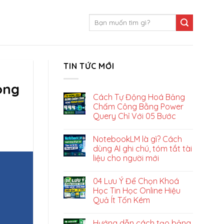
TIN TỨC MỚI
ông
Cách Tự Động Hoá Bảng
Chấm Công Bằng Power
Query Chỉ Với 05 Bước
NotebookLM là gì? Cách
dùng AI ghi chú, tóm tắt tài
liệu cho người mới
04 Lưu Ý Để Chọn Khoá
Học Tin Học Online Hiệu
Quả Ít Tốn Kém
Hướng dẫn cách tạo bảng