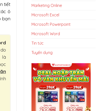
 tiết
Marketing Online
các ô
Microsoft Excel
p bạn
Microsoft Powerpoint
Microsoft Word
ord
Tin tức
 do
Tuyển dụng
 là
học
văn
ính