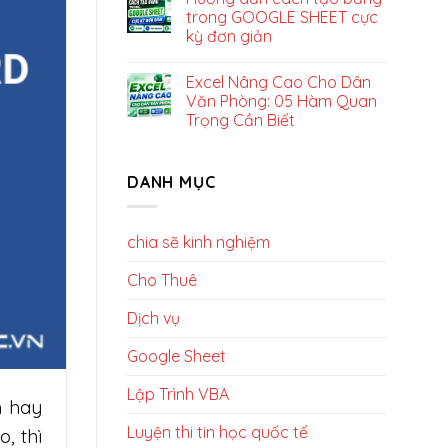
trong GOOGLE SHEET cực
kỳ đơn giản
Excel Nâng Cao Cho Dân
Văn Phòng: 05 Hàm Quan
Trọng Cần Biết
DANH MỤC
chia sẽ kinh nghiệm
Cho Thuê
Dịch vụ
Google Sheet
Lập Trình VBA
m hay
Luyện thi tin học quốc tế
, thì