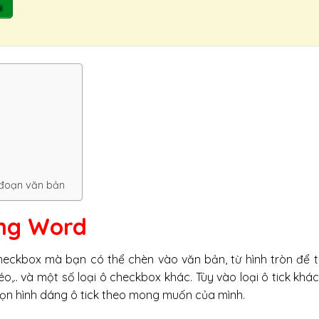
N
 đoạn văn bản
ong Word
checkbox mà bạn có thể chèn vào văn bản, từ hình tròn để 
,.. và một số loại ô checkbox khác. Tùy vào loại ô tick khá
ọn hình dáng ô tick theo mong muốn của mình.