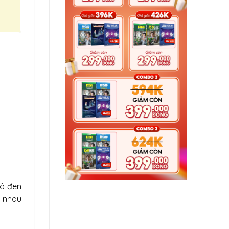
tô đen
c nhau