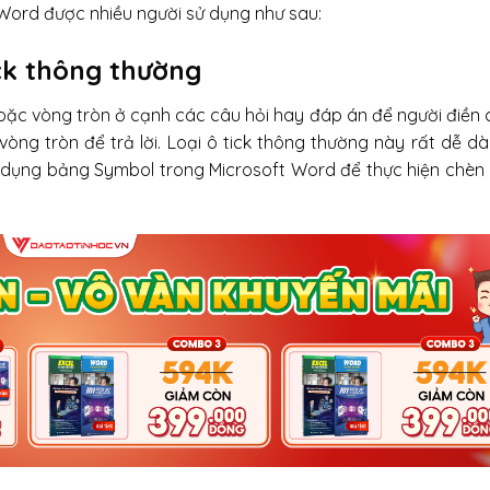
Word được nhiều người sử dụng như sau:
ck thông thường
hoặc vòng tròn ở cạnh các câu hỏi hay đáp án để người điền 
òng tròn để trả lời. Loại ô tick thông thường này rất dễ d
sử dụng bảng Symbol trong Microsoft Word để thực hiện chèn