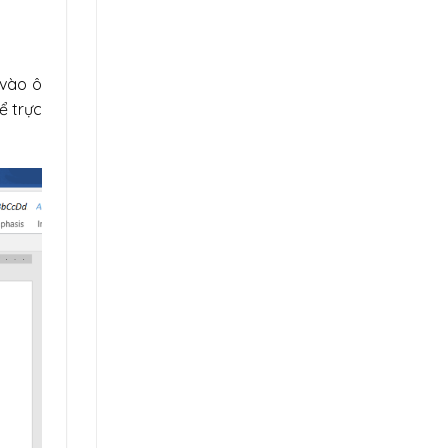
 vào ô
ể trực