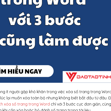
hông ít người gặp khó khăn trong việc xóa số trang trong Wor
lúc lại muốn xóa toàn bộ nhưng không biết bắt đầu từ đâu. 
h xóa số trang trong Word
chỉ với 3 bước cực đơn giản, cùn
 khi cần xóa hoặc bỏ đánh số trang trong tài liệu.