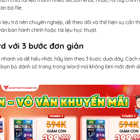
ch chia tài liệu thành nhiều section khác nhau, rồi tùy chỉnh
n bộ file.
 liệu trở nên chuyên nghiệp, dễ theo dõi và thể hiện sự cẩn t
văn bản hành chính hoặc tài liệu học thuật.
d với 3 bước đơn giản
nhanh và dễ hiểu nhất, hãy làm theo 3 bước dưới đây. Cách
p bạn bỏ đánh số trang trong Word mà không làm mất định 