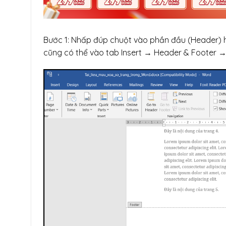
Bước 1: Nhấp đúp chuột vào phần đầu (Header) ho
cũng có thể vào tab Insert → Header & Footer 