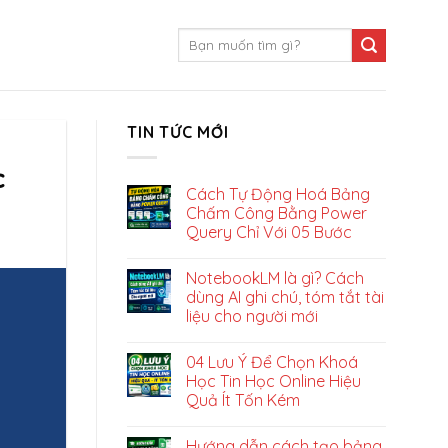
TIN TỨC MỚI
c
Cách Tự Động Hoá Bảng
Chấm Công Bằng Power
Query Chỉ Với 05 Bước
NotebookLM là gì? Cách
dùng AI ghi chú, tóm tắt tài
liệu cho người mới
04 Lưu Ý Để Chọn Khoá
Học Tin Học Online Hiệu
Quả Ít Tốn Kém
Hướng dẫn cách tạo bảng