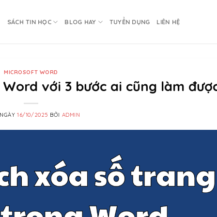
U
SÁCH TIN HỌC
BLOG HAY
TUYỂN DỤNG
LIÊN HỆ
MICROSOFT WORD
 Word với 3 bước ai cũng làm đượ
 NGÀY
16/10/2025
BỞI
ADMIN