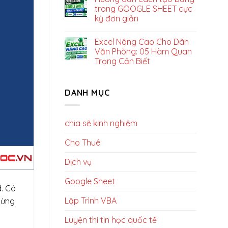
trong GOOGLE SHEET cực
kỳ đơn giản
Excel Nâng Cao Cho Dân
Văn Phòng: 05 Hàm Quan
Trọng Cần Biết
DANH MỤC
chia sẽ kinh nghiệm
Cho Thuê
Dịch vụ
Google Sheet
d. Có
Lập Trình VBA
Đừng
g
Luyện thi tin học quốc tế