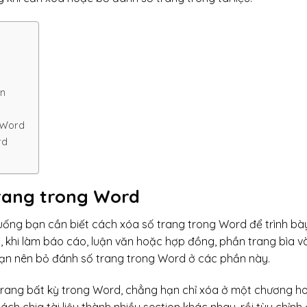
ản
g Word
rd
trang trong Word
 huống bạn cần biết cách xóa số trang trong Word để trình bà
 khi làm báo cáo, luận văn hoặc hợp đồng, phần trang bìa 
 bạn nên bỏ đánh số trang trong Word ở các phần này.
trang bất kỳ trong Word, chẳng hạn chỉ xóa ở một chương h