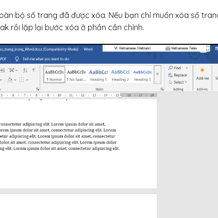
oàn bộ số trang đã được xóa. Nếu bạn chỉ muốn xóa số tran
ak rồi lặp lại bước xóa ở phần cần chỉnh.