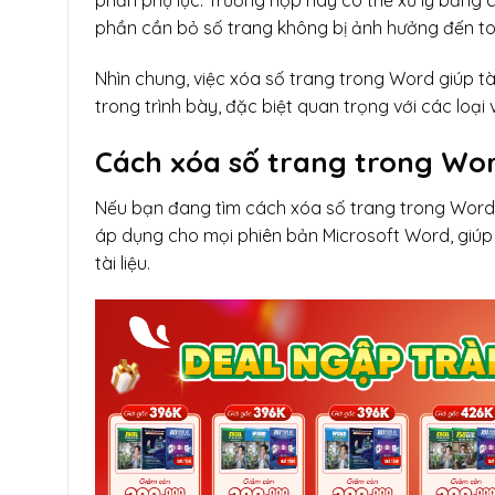
phần phụ lục. Trường hợp này có thể xử lý bằng cá
phần cần bỏ số trang không bị ảnh hưởng đến toà
Nhìn chung, việc xóa số trang trong Word giúp tài
trong trình bày, đặc biệt quan trọng với các loại 
Cách xóa số trang trong Wor
Nếu bạn đang tìm cách xóa số trang trong Word 
áp dụng cho mọi phiên bản Microsoft Word, giú
tài liệu.