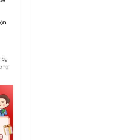
 để
hận
 này
dạng