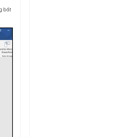
g bất