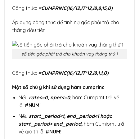
Công thức:
=CUMPRINC(I6/12,I7*12,I8,8,15,0)
Áp dụng công thức để tính nợ gốc phải trả cho
tháng đầu tiên:
số tiền gốc phải trả cho khoản vay tháng thứ 1
Công thức:
=CUMPRINC(I6/12,I7*12,I8,1,1,0)
Một số chú ý khi sử dụng hàm cumprinc
Nếu
rate<=0, nper<=0
, hàm Cumipmt trả về
lỗi
#NUM!
Nếu
start_period<1, end_period<1 hoặc
start_period> end_period,
hàm Cumipmt trẩ
về giá trị lỗi
#NUM!