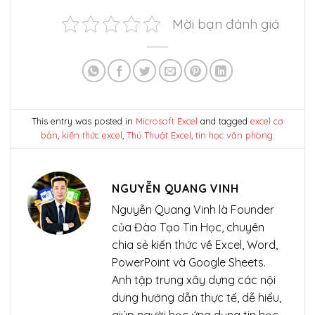
Mời bạn đánh giá
This entry was posted in
Microsoft Excel
and tagged
excel cơ
bản
,
kiến thức excel
,
Thủ Thuật Excel
,
tin học văn phòng
.
NGUYỄN QUANG VINH
Nguyễn Quang Vinh là Founder
của Đào Tạo Tin Học, chuyên
chia sẻ kiến thức về Excel, Word,
PowerPoint và Google Sheets.
Anh tập trung xây dựng các nội
dung hướng dẫn thực tế, dễ hiểu,
giúp người học ứng dụng tin học