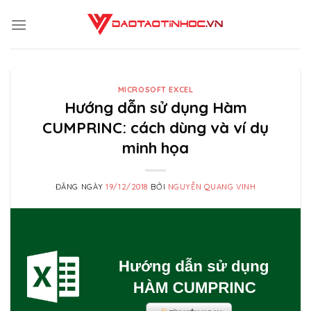
Skip
to
content
MICROSOFT EXCEL
Hướng dẫn sử dụng Hàm
CUMPRINC: cách dùng và ví dụ
minh họa
ĐĂNG NGÀY
19/12/2018
BỞI
NGUYỄN QUANG VINH