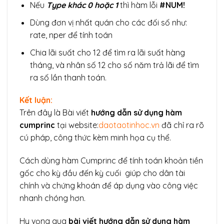
Nếu
Type khác 0 hoặc 1
thì hàm lỗi
#NUM!
Dùng đơn vị nhất quán cho các đối số như:
rate, nper để tính toán
Chia lãi suất cho 12 để tìm ra lãi suất hàng
tháng, và nhân số 12 cho số năm trả lãi để tìm
ra số lần thanh toán.
Kết luận:
Trên đây là Bài viết
hướng dẫn sử dụng hàm
cumprinc
tại website:
daotaotinhoc.vn
đã chỉ ra rõ
cú pháp, công thức kèm minh họa cụ thể.
Cách dùng hàm Cumprinc để tính toán khoản tiền
gốc cho kỳ đầu đến kỳ cuối giúp cho dân tài
chính và chứng khoán để áp dụng vào công việc
nhanh chóng hơn.
Hy vọng qua
bài viết hướng dẫn sử dụng hàm