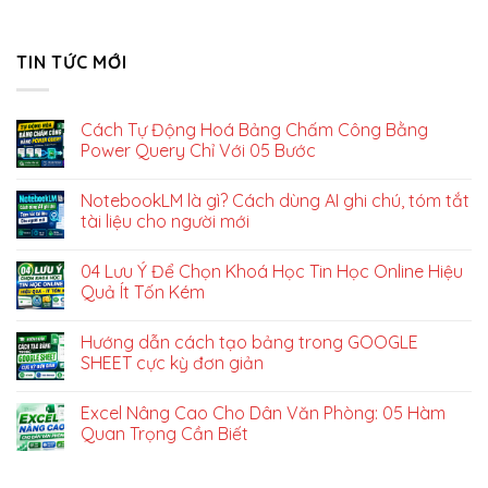
TIN TỨC MỚI
Cách Tự Động Hoá Bảng Chấm Công Bằng
Power Query Chỉ Với 05 Bước
NotebookLM là gì? Cách dùng AI ghi chú, tóm tắt
tài liệu cho người mới
04 Lưu Ý Để Chọn Khoá Học Tin Học Online Hiệu
Quả Ít Tốn Kém
Hướng dẫn cách tạo bảng trong GOOGLE
SHEET cực kỳ đơn giản
Excel Nâng Cao Cho Dân Văn Phòng: 05 Hàm
Quan Trọng Cần Biết