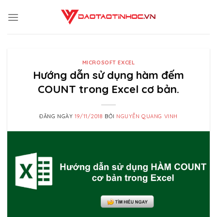
Skip
to
content
MICROSOFT EXCEL
Hướng dẫn sử dụng hàm đếm
COUNT trong Excel cơ bản.
ĐĂNG NGÀY
19/11/2018
BỞI
NGUYỄN QUANG VINH