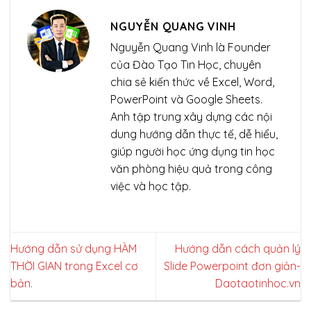
NGUYỄN QUANG VINH
Nguyễn Quang Vinh là Founder
của Đào Tạo Tin Học, chuyên
chia sẻ kiến thức về Excel, Word,
PowerPoint và Google Sheets.
Anh tập trung xây dựng các nội
dung hướng dẫn thực tế, dễ hiểu,
giúp người học ứng dụng tin học
văn phòng hiệu quả trong công
việc và học tập.
Hướng dẫn sử dụng HÀM
Hướng dẫn cách quản lý
THỜI GIAN trong Excel cơ
Slide Powerpoint đơn giản-
bản.
Daotaotinhoc.vn