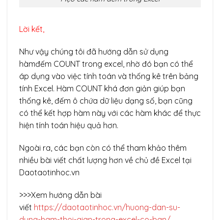
Lời kết,
Như vậy chúng tôi đã hướng dẫn sử dụng
hàmđếm COUNT trong excel, nhờ đó bạn có thể
áp dụng vào việc tính toán và thống kê trên bảng
tính Excel. Hàm COUNT khá đơn giản giúp bạn
thống kê, đếm ô chứa dữ liệu dạng số, bạn cũng
có thể kết hợp hàm này với các hàm khác để thực
hiện tính toán hiệu quả hơn.
Ngoài ra, các bạn còn có thể tham khảo thêm
nhiều bài viết chất lượng hơn về chủ đề Excel tại
Daotaotinhoc.vn
>>>Xem hướng dẫn bài
viết
https://daotaotinhoc.vn/huong-dan-su-
dung-ham-thoi-gian-trong-excel-co-ban/