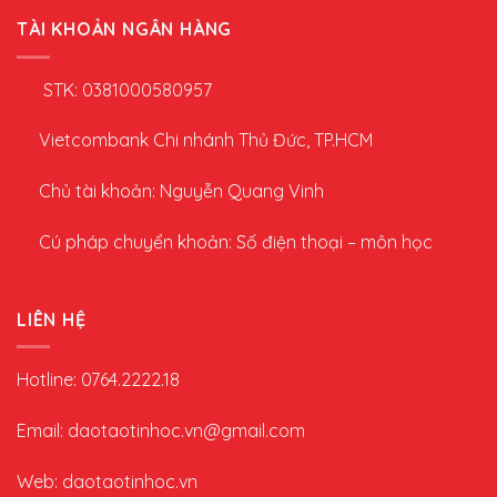
TÀI KHOẢN NGÂN HÀNG
STK: 0381000580957
Vietcombank Chi nhánh Thủ Đức, TP.HCM
Chủ tài khoản: Nguyễn Quang Vinh
Cú pháp chuyển khoản: Số điện thoại – môn học
LIÊN HỆ
Hotline: 0764.2222.18
Email: daotaotinhoc.vn@gmail.com
Web: daotaotinhoc.vn