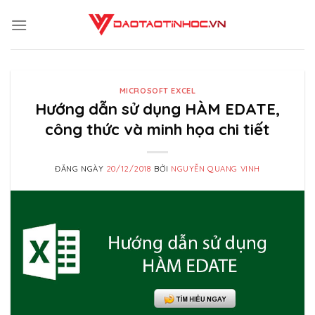
Skip
to
content
MICROSOFT EXCEL
Hướng dẫn sử dụng HÀM EDATE,
công thức và minh họa chi tiết
ĐĂNG NGÀY
20/12/2018
BỞI
NGUYỄN QUANG VINH