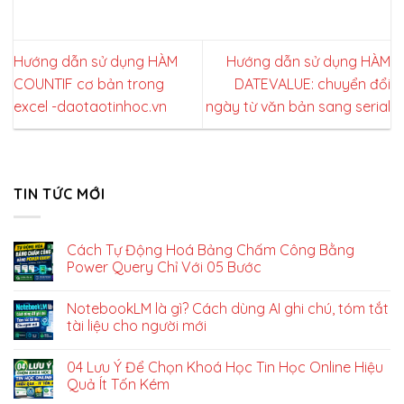
Hướng dẫn sử dụng HÀM
Hướng dẫn sử dụng HÀM
COUNTIF cơ bản trong
DATEVALUE: chuyển đổi
excel -daotaotinhoc.vn
ngày từ văn bản sang serial
TIN TỨC MỚI
Cách Tự Động Hoá Bảng Chấm Công Bằng
Power Query Chỉ Với 05 Bước
NotebookLM là gì? Cách dùng AI ghi chú, tóm tắt
tài liệu cho người mới
04 Lưu Ý Để Chọn Khoá Học Tin Học Online Hiệu
Quả Ít Tốn Kém