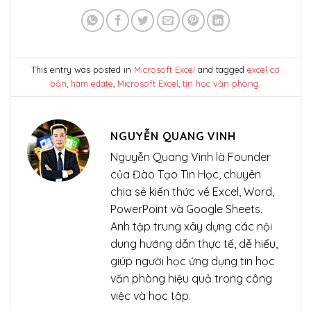
This entry was posted in
Microsoft Excel
and tagged
excel cơ
bản
,
hàm edate
,
Microsoft Excel
,
tin học văn phòng
.
NGUYỄN QUANG VINH
Nguyễn Quang Vinh là Founder
của Đào Tạo Tin Học, chuyên
chia sẻ kiến thức về Excel, Word,
PowerPoint và Google Sheets.
Anh tập trung xây dựng các nội
dung hướng dẫn thực tế, dễ hiểu,
giúp người học ứng dụng tin học
văn phòng hiệu quả trong công
việc và học tập.