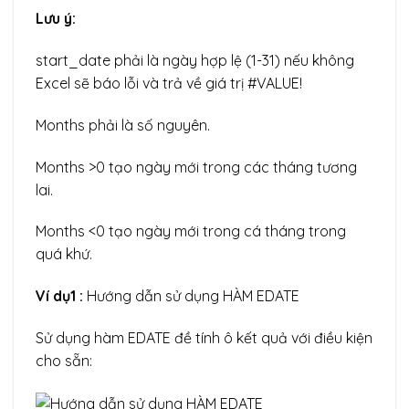
Lưu ý:
start_date phải là ngày hợp lệ (1-31) nếu không
Excel sẽ báo lỗi và trả về giá trị #VALUE!
Months phải là số nguyên.
Months >0 tạo ngày mới trong các tháng tương
lai.
Months <0 tạo ngày mới trong cá tháng trong
quá khứ.
Ví dụ1 :
Hướng dẫn sử dụng HÀM EDATE
Sử dụng hàm EDATE đề tính ô kết quả với điều kiện
cho sẵn: