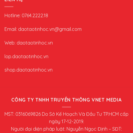
Hotline: 0764.2222.18
Email: daotaotinhoc.vn@gmail.com
Web: daotaotinhoc.vn
lop.daotaotinhoc.vn
shop.daotaotinhoc.vn
CÔNG TY TNHH TRUYỀN THÔNG VNET MEDIA
MST: 0316069826 Do Sở Kế Hoạch Và Đầu Tư TP.HCM cấp
ngày 17-12-2019.
Người đại diện pháp luật: Nguyễn Ngọc Định – SĐT: