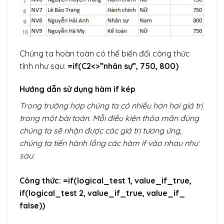
Chúng ta hoàn toàn có thể biến đổi công thức
tính như sau:
=if(C2<>”nhân sự”, 750, 800)
Hướng dẫn sử dụng hàm if kép
Trong trường hợp chúng ta có nhiều hơn hai giá trị
trong một bài toán. Mỗi điều kiện thỏa mãn đúng
chúng ta sẽ nhận được các giá trị tương ứng,
chúng ta tiến hành lồng các hàm if vào nhau như
sau:
Công thức:
=if(logical_test 1, value_if_true,
if(logical_test 2, value_if_true, value_if_
false))