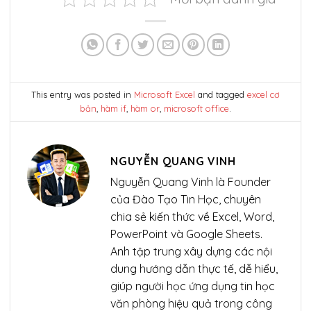
This entry was posted in
Microsoft Excel
and tagged
excel cơ
bản
,
hàm if
,
hàm or
,
microsoft office
.
NGUYỄN QUANG VINH
Nguyễn Quang Vinh là Founder
của Đào Tạo Tin Học, chuyên
chia sẻ kiến thức về Excel, Word,
PowerPoint và Google Sheets.
Anh tập trung xây dựng các nội
dung hướng dẫn thực tế, dễ hiểu,
giúp người học ứng dụng tin học
văn phòng hiệu quả trong công