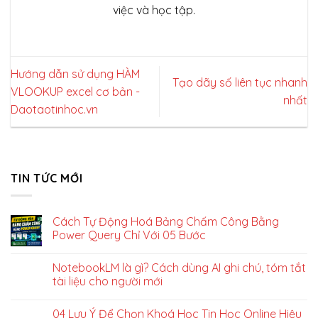
việc và học tập.
Hướng dẫn sử dụng HÀM
Tạo dãy số liên tục nhanh
VLOOKUP excel cơ bản -
nhất
Daotaotinhoc.vn
TIN TỨC MỚI
Cách Tự Động Hoá Bảng Chấm Công Bằng
Power Query Chỉ Với 05 Bước
NotebookLM là gì? Cách dùng AI ghi chú, tóm tắt
tài liệu cho người mới
04 Lưu Ý Để Chọn Khoá Học Tin Học Online Hiệu