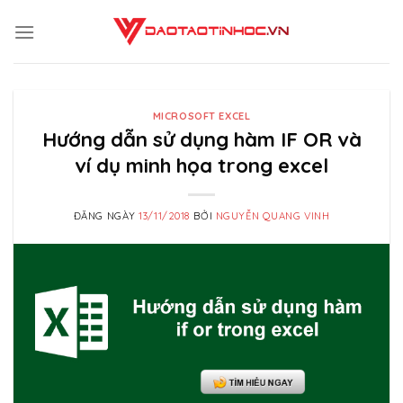
Skip
to
content
MICROSOFT EXCEL
Hướng dẫn sử dụng hàm IF OR và
ví dụ minh họa trong excel
ĐĂNG NGÀY
13/11/2018
BỞI
NGUYỄN QUANG VINH