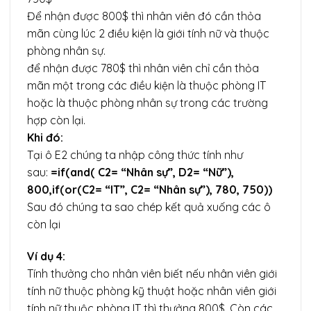
Để nhận được 800$ thì nhân viên đó cần thỏa
mãn cùng lúc 2 điều kiện là giới tính nữ và thuộc
phòng nhân sự.
để nhận được 780$ thì nhân viên chỉ cần thỏa
mãn một trong các điều kiện là thuộc phòng IT
hoặc là thuộc phòng nhân sự trong các trường
hợp còn lại.
Khi đó:
Tại ô E2 chúng ta nhập công thức tính như
sau:
=if(and( C2= “Nhân sự”, D2= “Nữ”),
800,if(or(C2= “IT”, C2= “Nhân sự”), 780, 750))
Sau đó chúng ta sao chép kết quả xuống các ô
còn lại
Ví dụ 4:
Tính thưởng cho nhân viên biết nếu nhân viên giới
tính nữ thuộc phòng kỹ thuật hoặc nhân viên giới
tính nữ thuộc phòng IT thì thưởng 800$. Còn các