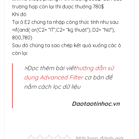
trường hợp còn lại thì được thưởng 780$
Khi đó
Tại ô E2 chúng ta nhập công thức tính như sau:
=if(and( or(C2= “IT”,C2= “kỹ thuật”), D2= “Nữ”),
800,780)
Sau đó chúng ta sao chép kết quả xuống các ô
còn lại:
>Đọc thêm bài viết
hướng dẫn sử
dụng Advanced Filter
cơ bản để
nắm cách lọc dữ liệu
Daotaotinhoc.vn
Mời bạn đánh giá