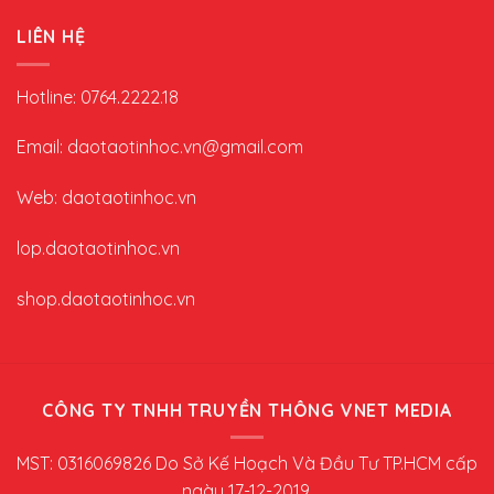
LIÊN HỆ
Hotline: 0764.2222.18
Email: daotaotinhoc.vn@gmail.com
Web: daotaotinhoc.vn
lop.daotaotinhoc.vn
shop.daotaotinhoc.vn
CÔNG TY TNHH TRUYỀN THÔNG VNET MEDIA
MST: 0316069826 Do Sở Kế Hoạch Và Đầu Tư TP.HCM cấp
ngày 17-12-2019.