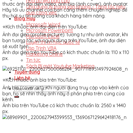
hóa dữ liệu báo cáo
thước ảnh đại diện video, ảnh bìa (ảnh cover), ảnh avatar.
Ứng dụng AI trong văn phòng – Tăng tốc hiệu
Hãy tối ưu channel của bạn càng thêm chuyên nghiệp để
quả công việc
thu hút sự tin tưởng của khách hàng tiềm năng.
Blog Hay
Microsoft Word
⭐
Kích thước ảnh đại diện trên YouTube:
Microsoft Powerpoint
Ảnh đại diện (profile picture): tương tự như ảnh avatar, khi
Microsoft Excel
bạn tương tác với người dùng trên YouTube, ảnh đại diện
Luyện thi tin học quốc tế
sẽ xuất hiện.
Lập Trình VBA
Ảnh đại diện trên YouTube có kích thước chuẩn là: 110 x 110
Marketing Online
px.
Tin tức
Sách Bí mật Youtube Marketing
Tuyển dụng
Liên hệ
⭐
Kích thước ảnh bìa trên YouTube:
Ảnh bìa (cover art): Khi người dùng truy cập vào kênh của
bạn, họ sẽ nhìn thấy ảnh này ở phần phía trên cùng của
kênh.
Ảnh bìa trên YouTube có kích thước chuẩn là: 2560 x 1440
px.