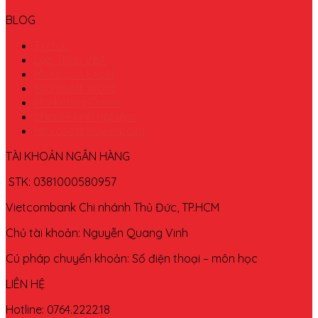
BLOG
Tin tức
Lập Trình VBA
Microsoft Excel
Microsoft Word
Marketing Online
chia sẽ kinh nghiệm
Microsoft Powerpoint
TÀI KHOẢN NGÂN HÀNG
STK: 0381000580957
Vietcombank Chi nhánh Thủ Đức, TP.HCM
Chủ tài khoản: Nguyễn Quang Vinh
Cú pháp chuyển khoản: Số điện thoại – môn học
LIÊN HỆ
Hotline: 0764.2222.18