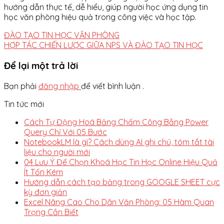
hướng dẫn thực tế, dễ hiểu, giúp người học ứng dụng tin
học văn phòng hiệu quả trong công việc và học tập.
ĐÀO TẠO TIN HỌC VĂN PHÒNG
HỢP TÁC CHIẾN LƯỢC GIỮA NPS VÀ ĐÀO TẠO TIN HỌC
Để lại một trả lời
Bạn phải
đăng nhập
để viết bình luận .
Tin tức mới
Cách Tự Động Hoá Bảng Chấm Công Bằng Power
Query Chỉ Với 05 Bước
NotebookLM là gì? Cách dùng AI ghi chú, tóm tắt tài
liệu cho người mới
04 Lưu Ý Để Chọn Khoá Học Tin Học Online Hiệu Quả
Ít Tốn Kém
Hướng dẫn cách tạo bảng trong GOOGLE SHEET cực
kỳ đơn giản
Excel Nâng Cao Cho Dân Văn Phòng: 05 Hàm Quan
Trọng Cần Biết