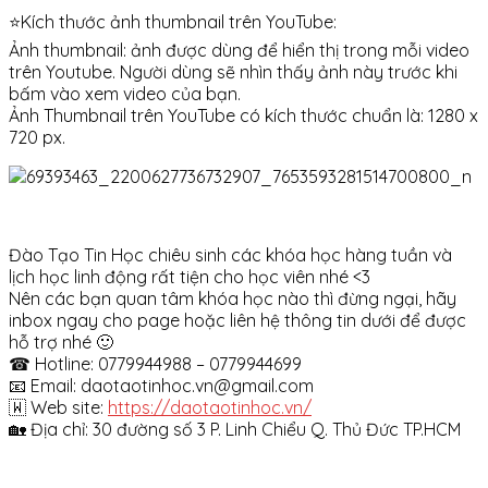
⭐
Kích thước ảnh thumbnail trên YouTube:
Ảnh thumbnail: ảnh được dùng để hiển thị trong mỗi video
trên Youtube. Người dùng sẽ nhìn thấy ảnh này trước khi
bấm vào xem video của bạn.
Ảnh Thumbnail trên YouTube có kích thước chuẩn là: 1280 x
720 px.
Đào Tạo Tin Học chiêu sinh các khóa học hàng tuần và
lịch học linh động rất tiện cho học viên nhé
<3
Nên các bạn quan tâm khóa học nào thì đừng ngại, hãy
inbox ngay cho page hoặc liên hệ thông tin dưới để được
hỗ trợ nhé
🙂
☎
Hotline: 0779944988 – 0779944699
📧
Email: daotaotinhoc.vn@gmail.com
🇼
Web site:
https://daotaotinhoc.vn/
🏡
Địa chỉ: 30 đường số 3 P. Linh Chiểu Q. Thủ Đức TP.HCM