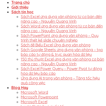
Trang chủ
Giới thiệu
Sách tin học
Sách Excel ứng dụng văn phòng từ cơ bản đến
nâng cao – Nguyễn Quang Vinh
Sách Word ứng dụng văn phòng từ cơ bản đến
nâng cao – Nguyễn Quang Vinh
Sách PowerPoint ứng dụng văn phòng – Quy
trình thiết kế slide chuyên nghiệp
Sách 68 Biểu Excel Ứng dụng văn phòng
Sách Google Sheets ứng dụng văn phòng – tạo
báo cáo tự động & trực quan hóa dữ liệu
150 thủ thuật Excel ứng dụng văn phòng cơ bản
nâng cao – Nguyễn Quang Vinh
Sách Excel Power Query – Power Pivot tự động
hóa dữ liệu báo cáo
Ứng dụng AI trong văn phòng – Tăng tốc hiệu
quả công việc
Blog Hay
Microsoft Word
Microsoft Powerpoint
Microsoft Excel