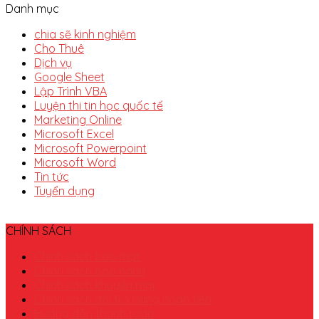
Danh mục
chia sẽ kinh nghiệm
Cho Thuê
Dịch vụ
Google Sheet
Lập Trình VBA
Luyện thi tin học quốc tế
Marketing Online
Microsoft Excel
Microsoft Powerpoint
Microsoft Word
Tin tức
Tuyển dụng
CHÍNH SÁCH
Chính sách bảo mật
Chính sách bảo hành
Chính sách khuyến mại
Chính sách đổi trả hàng hoàn tiền
Hướng dẫn thanh toán