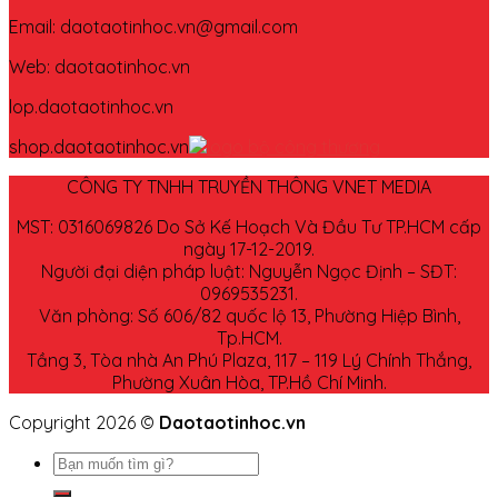
Email: daotaotinhoc.vn@gmail.com
Web: daotaotinhoc.vn
lop.daotaotinhoc.vn
shop.daotaotinhoc.vn
CÔNG TY TNHH TRUYỀN THÔNG VNET MEDIA
MST: 0316069826 Do Sở Kế Hoạch Và Đầu Tư TP.HCM cấp
ngày 17-12-2019.
Người đại diện pháp luật: Nguyễn Ngọc Định – SĐT:
0969535231.
Văn phòng: Số 606/82 quốc lộ 13, Phường Hiệp Bình,
Tp.HCM.
Tầng 3, Tòa nhà An Phú Plaza, 117 – 119 Lý Chính Thắng,
Phường Xuân Hòa, TP.Hồ Chí Minh.
Copyright 2026 ©
Daotaotinhoc.vn