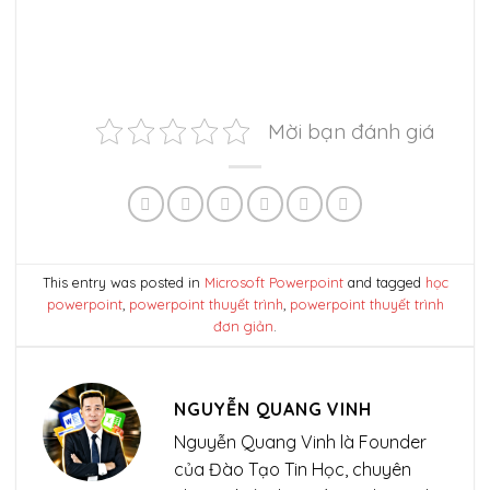
Mời bạn đánh giá
This entry was posted in
Microsoft Powerpoint
and tagged
học
powerpoint
,
powerpoint thuyết trình
,
powerpoint thuyết trình
đơn giản
.
NGUYỄN QUANG VINH
Nguyễn Quang Vinh là Founder
của Đào Tạo Tin Học, chuyên