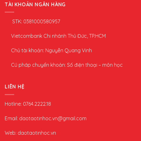
TÀI KHOẢN NGÂN HÀNG
STK: 0381000580957
Vietcombank Chi nhánh Thủ Đức, TP.HCM
Chủ tài khoản: Nguyễn Quang Vinh
Cú pháp chuyển khoản: Số điện thoại – môn học
LIÊN HỆ
Hotline: 0764.2222.18
Email: daotaotinhoc.vn@gmail.com
Web: daotaotinhoc.vn