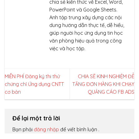
chia sẻ kiến thức về Excel, Word,
PowerPoint và Google Sheets.
Anh tập trung xây dựng các nội
dung hướng dẫn thực tế, dễ hiểu,
giúp người học ứng dụng tin học
văn phòng hiệu quả trong công
việc và học tập.
MIỄN PHÍ Đăng ký thi thử
CHIA SẼ KINH NGHIỆM ĐỂ
chứng chỉ Ứng dụng CNTT
TĂNG ĐƠN HÀNG KHI CHẠY
cơ bản
QUẢNG CÁO FB ADS
Để lại một trả lời
Bạn phải
đăng nhập
để viết bình luận .