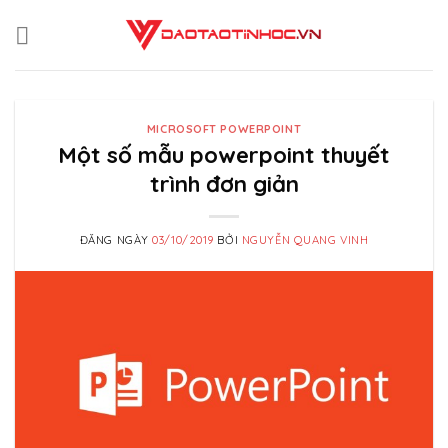
Skip
to
content
MICROSOFT POWERPOINT
Một số mẫu powerpoint thuyết
trình đơn giản
ĐĂNG NGÀY
03/10/2019
BỞI
NGUYỄN QUANG VINH