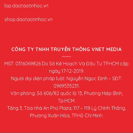
lop.daotaotinhoc.vn
shop.daotaotinhoc.vn
CÔNG TY TNHH TRUYỀN THÔNG VNET MEDIA
MST: 0316069826 Do Sở Kế Hoạch Và Đầu Tư TP.HCM cấp
ngày 17-12-2019.
Người đại diện pháp luật: Nguyễn Ngọc Định – SĐT:
0969535231.
Văn phòng: Số 606/82 quốc lộ 13, Phường Hiệp Bình,
Tp.HCM.
Tầng 3, Tòa nhà An Phú Plaza, 117 – 119 Lý Chính Thắng,
Phường Xuân Hòa, TP.Hồ Chí Minh.