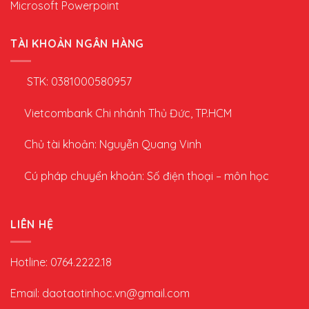
Microsoft Powerpoint
TÀI KHOẢN NGÂN HÀNG
STK: 0381000580957
Vietcombank Chi nhánh Thủ Đức, TP.HCM
Chủ tài khoản: Nguyễn Quang Vinh
Cú pháp chuyển khoản: Số điện thoại – môn học
LIÊN HỆ
Hotline: 0764.2222.18
Email: daotaotinhoc.vn@gmail.com