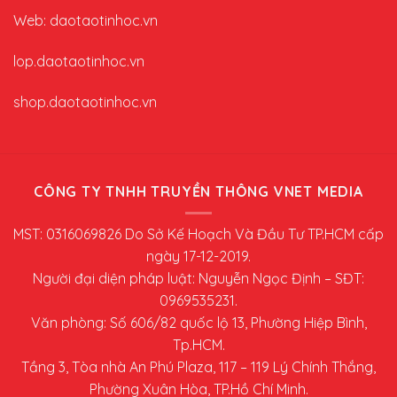
Web: daotaotinhoc.vn
lop.daotaotinhoc.vn
shop.daotaotinhoc.vn
CÔNG TY TNHH TRUYỀN THÔNG VNET MEDIA
MST: 0316069826 Do Sở Kế Hoạch Và Đầu Tư TP.HCM cấp
ngày 17-12-2019.
Người đại diện pháp luật: Nguyễn Ngọc Định – SĐT:
0969535231.
Văn phòng: Số 606/82 quốc lộ 13, Phường Hiệp Bình,
Tp.HCM.
Tầng 3, Tòa nhà An Phú Plaza, 117 – 119 Lý Chính Thắng,
Phường Xuân Hòa, TP.Hồ Chí Minh.