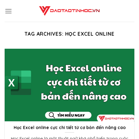
Skip
to
content
TAG ARCHIVES:
HỌC EXCEL ONLINE
Học Excel online cực chi tiết từ cơ bản đến nâng cao
Học Excel online là một thuật ngữ khá phổ biến trong cuộc