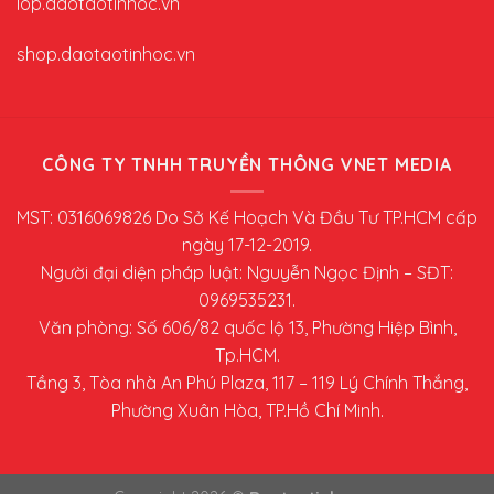
lop.daotaotinhoc.vn
shop.daotaotinhoc.vn
CÔNG TY TNHH TRUYỀN THÔNG VNET MEDIA
MST: 0316069826 Do Sở Kế Hoạch Và Đầu Tư TP.HCM cấp
ngày 17-12-2019.
Người đại diện pháp luật: Nguyễn Ngọc Định – SĐT:
0969535231.
Văn phòng: Số 606/82 quốc lộ 13, Phường Hiệp Bình,
Tp.HCM.
Tầng 3, Tòa nhà An Phú Plaza, 117 – 119 Lý Chính Thắng,
Phường Xuân Hòa, TP.Hồ Chí Minh.