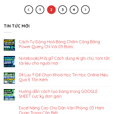
1
2
3
4
TIN TỨC MỚI
Cách Tự Động Hoá Bảng Chấm Công Bằng
Power Query Chỉ Với 05 Bước
NotebookLM là gì? Cách dùng AI ghi chú, tóm tắt
tài liệu cho người mới
04 Lưu Ý Để Chọn Khoá Học Tin Học Online Hiệu
Quả Ít Tốn Kém
Hướng dẫn cách tạo bảng trong GOOGLE
SHEET cực kỳ đơn giản
Excel Nâng Cao Cho Dân Văn Phòng: 05 Hàm
Quan Trọng Cần Biết