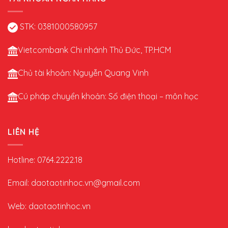
STK: 0381000580957
Vietcombank Chi nhánh Thủ Đức, TP.HCM
Chủ tài khoản: Nguyễn Quang Vinh
Cú pháp chuyển khoản: Số điện thoại – môn học
LIÊN HỆ
Hotline: 0764.2222.18
Email: daotaotinhoc.vn@gmail.com
Web: daotaotinhoc.vn