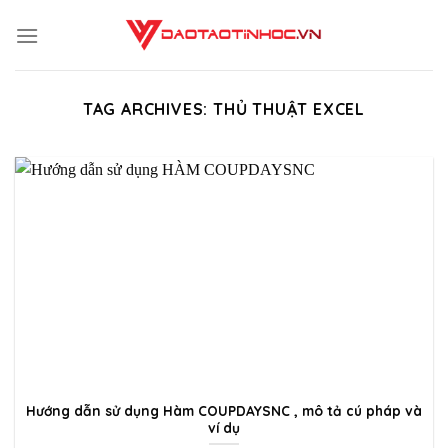
Skip
to
content
TAG ARCHIVES:
THỦ THUẬT EXCEL
Hướng dẫn sử dụng Hàm COUPDAYSNC , mô tả cú pháp và
ví dụ