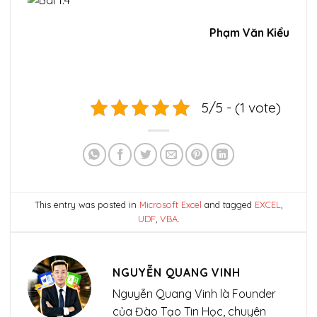
Phạm Văn Kiểu
5/5 - (1 vote)
This entry was posted in
Microsoft Excel
and tagged
EXCEL
,
UDF
,
VBA
.
NGUYỄN QUANG VINH
Nguyễn Quang Vinh là Founder
của Đào Tạo Tin Học, chuyên