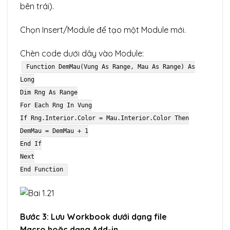
bên trái).
Chọn Insert/Module để tạo một Module mới.
Chèn code dưới dây vào Module:
Function DemMau(Vung As Range, Mau As Range) As
Long
Dim Rng As Range
For Each Rng In Vung
If Rng.Interior.Color = Mau.Interior.Color Then
DemMau = DemMau + 1
End If
Next
End Function
Bước 3: Lưu Workbook dưới dạng file
Macro hoặc dạng Add-in