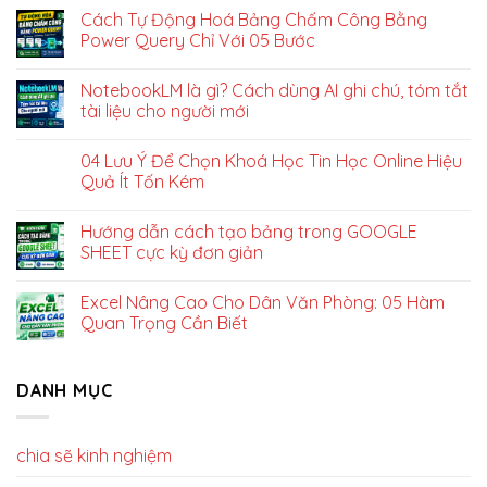
Cách Tự Động Hoá Bảng Chấm Công Bằng
Power Query Chỉ Với 05 Bước
NotebookLM là gì? Cách dùng AI ghi chú, tóm tắt
tài liệu cho người mới
04 Lưu Ý Để Chọn Khoá Học Tin Học Online Hiệu
Quả Ít Tốn Kém
Hướng dẫn cách tạo bảng trong GOOGLE
SHEET cực kỳ đơn giản
Excel Nâng Cao Cho Dân Văn Phòng: 05 Hàm
Quan Trọng Cần Biết
DANH MỤC
chia sẽ kinh nghiệm