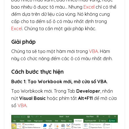
bao nhiêu ô được tô màu… Nhưng
Excel
chỉ có thể
đếm dựa trên dữ liệu của vùng. Nó không cung
cấp cho ta đếm số ô có màu nhất định trong
Excel
. Chúng ta cần một giải pháp khác.
Giải pháp
Chúng ta sẽ tạo một hàm mới trong
VBA
. Hàm
này có chức năng đếm các ô có màu nhất định.
Cách bước thực hiện
Bước 1: Tạo Workbook mới, mở cửa sổ VBA.
Tạo Worbkook mới. Trong Tab
Developer
, nhấn
nút
Visual Basic
hoặc phím tắt
Alt+F11
để mở cửa
sổ
VBA
.