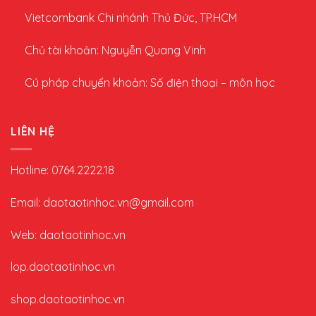
Vietcombank Chi nhánh Thủ Đức, TP.HCM
Chủ tài khoản: Nguyễn Quang Vinh
Cú pháp chuyển khoản: Số điện thoại – môn học
LIÊN HỆ
Hotline: 0764.2222.18
Email: daotaotinhoc.vn@gmail.com
Web: daotaotinhoc.vn
lop.daotaotinhoc.vn
shop.daotaotinhoc.vn