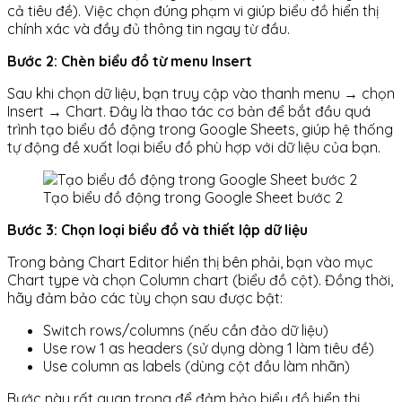
cả tiêu đề). Việc chọn đúng phạm vi giúp biểu đồ hiển thị
chính xác và đầy đủ thông tin ngay từ đầu.
Bước 2: Chèn biểu đồ từ menu Insert
Sau khi chọn dữ liệu, bạn truy cập vào thanh menu → chọn
Insert → Chart. Đây là thao tác cơ bản để bắt đầu quá
trình tạo biểu đồ động trong Google Sheets, giúp hệ thống
tự động đề xuất loại biểu đồ phù hợp với dữ liệu của bạn.
Tạo biểu đồ động trong Google Sheet bước 2
Bước 3: Chọn loại biểu đồ và thiết lập dữ liệu
Trong bảng Chart Editor hiển thị bên phải, bạn vào mục
Chart type và chọn Column chart (biểu đồ cột). Đồng thời,
hãy đảm bảo các tùy chọn sau được bật:
Switch rows/columns (nếu cần đảo dữ liệu)
Use row 1 as headers (sử dụng dòng 1 làm tiêu đề)
Use column as labels (dùng cột đầu làm nhãn)
Bước này rất quan trọng để đảm bảo biểu đồ hiển thị