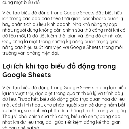
cùng một biểu đồ.
Việc tạo biểu đồ động trong Google Sheets đặc biệt hữu
ích trong các báo cáo theo thời gian, dashboard quản lý
hay phân tích dữ liệu kinh doanh. Nhờ khả năng tự cập
nhật, người dùng không cần chỉnh sửa thủ công mỗi khi có
dữ liệu mới, từ đó tiết kiệm thời gian và tăng độ chính xác.
Đây cũng là một trong những kỹ năng quan trọng giúp
nâng cao hiệu suất làm việc với Google Sheets trong môi
trường văn phòng hiện đại.
Lợi ích khi tạo biểu đồ động trong
Google Sheets
Việc tạo biểu đồ động trong Google Sheets mang lại nhiều
lợi ích vượt trội, đặc biệt trong quá trình xử lý và trình bày
dữ liệu. Trước hết, biểu đồ động giúp trực quan hóa dữ liệu
một cách linh hoạt, cho phép người xem dễ dàng nắm bắt
xu hướng, so sánh và phân tích thông tin chỉ trong vài giây.
Thay vì phải chỉnh sửa thủ công, biểu đồ sẽ tự động cập
nhật khi dữ liệu thay đổi, giúp tiết kiệm đáng kể thời gian
và hạn chế sai sót.