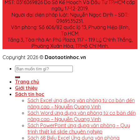
MST: 0316069826 Do Sở Kế Hoạch Và Đầu Tư TP.HCM cấp
ngày 17-12-2019.
Người đại diện pháp luật: Nguyễn Ngọc Định – SĐT:
0969535231.
Văn phòng: Số 606/82 quốc lộ 13, Phường Hiệp Bình,
Tp.HCM.
Tầng 3, Tòa nhà An Phú Plaza, 117 – 119 Lý Chính Thắng,
Phường Xuân Hòa, TP.Hồ Chí Minh.
Copyright 2026 ©
Daotaotinhoc.vn
Trang chủ
Giới thiệu
Sách tin học
Sách Excel ứng dụng văn phòng từ cơ bản đến
nâng cao – Nguyễn Quang Vinh
Sách Word ứng dụng văn phòng từ cơ bản đến
nâng cao – Nguyễn Quang Vinh
Sách PowerPoint ứng dụng văn phòng – Quy
trình thiết kế slide chuyên nghiệp
Sách 68 Biểu Excel Ứng dụng văn phòng