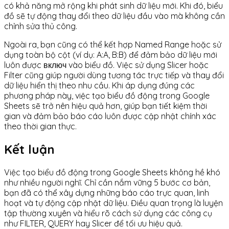
có khả năng mở rộng khi phát sinh dữ liệu mới. Khi đó, biểu
đồ sẽ tự động thay đổi theo dữ liệu đầu vào mà không cần
chỉnh sửa thủ công.
Ngoài ra, bạn cũng có thể kết hợp Named Range hoặc sử
dụng toàn bộ cột (ví dụ: A:A, B:B) để đảm bảo dữ liệu mới
luôn được включ vào biểu đồ. Việc sử dụng Slicer hoặc
Filter cũng giúp người dùng tương tác trực tiếp và thay đổi
dữ liệu hiển thị theo nhu cầu. Khi áp dụng đúng các
phương pháp này, việc tạo biểu đồ động trong Google
Sheets sẽ trở nên hiệu quả hơn, giúp bạn tiết kiệm thời
gian và đảm bảo báo cáo luôn được cập nhật chính xác
theo thời gian thực.
Kết luận
Việc tạo biểu đồ động trong Google Sheets không hề khó
như nhiều người nghĩ. Chỉ cần nắm vững 5 bước cơ bản,
bạn đã có thể xây dựng những báo cáo trực quan, linh
hoạt và tự động cập nhật dữ liệu. Điều quan trọng là luyện
tập thường xuyên và hiểu rõ cách sử dụng các công cụ
như FILTER, QUERY hay Slicer để tối ưu hiệu quả.