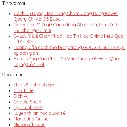
Tin tức mới
Cách Tự Động Hoá Bảng Chấm Công Bằng Power
Query Chỉ Với 05 Bước
NotebookLM là gì? Cách dùng AI ghi chú, tóm tắt tài
liệu cho người mới
04 Lưu Ý Để Chọn Khoá Học Tin Học Online Hiệu Quả
Ít Tốn Kém
Hướng dẫn cách tạo bảng trong GOOGLE SHEET cực
kỳ đơn giản
Excel Nâng Cao Cho Dân Văn Phòng: 05 Hàm Quan
Trọng Cần Biết
Danh mục
chia sẽ kinh nghiệm
Cho Thuê
Dịch vụ
Google Sheet
Lập Trình VBA
Luyện thi tin học quốc tế
Marketing Online
Microsoft Excel