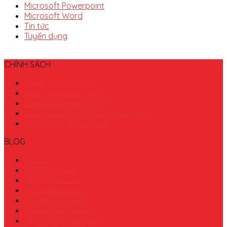
Microsoft Powerpoint
Microsoft Word
Tin tức
Tuyển dụng
CHÍNH SÁCH
Chính sách bảo mật
Chính sách bảo hành
Chính sách khuyến mại
Chính sách đổi trả hàng hoàn tiền
Hướng dẫn thanh toán
BLOG
Tin tức
Lập Trình VBA
Microsoft Excel
Microsoft Word
Marketing Online
chia sẽ kinh nghiệm
Microsoft Powerpoint