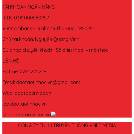
TÀI KHOẢN NGÂN HÀNG
STK: 0381000580957
Vietcombank Chi nhánh Thủ Đức, TP.HCM
Chủ tài khoản: Nguyễn Quang Vinh
Cú pháp chuyển khoản: Số điện thoại – môn học
LIÊN HỆ
Hotline: 0764.2222.18
Email: daotaotinhoc.vn@gmail.com
Web: daotaotinhoc.vn
lop.daotaotinhoc.vn
shop.daotaotinhoc.vn
CÔNG TY TNHH TRUYỀN THÔNG VNET MEDIA