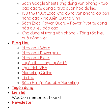
Sách Google Sheets ứng dụng văn phòng – tạo
báo cáo tự động & trực quan hóa dữ liệu
150 thủ thuật Excel ứng dụng văn phòng cơ bản
nâng cao – Nguyễn Quang Vinh
Sách Excel Power Query – Power Pivot tự động
hóa dữ liệu báo cáo
Ứng dụng AI trong văn phòng – Tăng tốc hiệu
quả công việc
Blog Hay
Microsoft Word
Microsoft Powerpoint
Microsoft Excel
Luyện thi tin học quốc tế
Lập Trình VBA
Marketing Online
Tin tức
Sách Bí mật Youtube Marketing
Tuyển dụng
Liên hệ
WooCommerce not Found
Newsletter