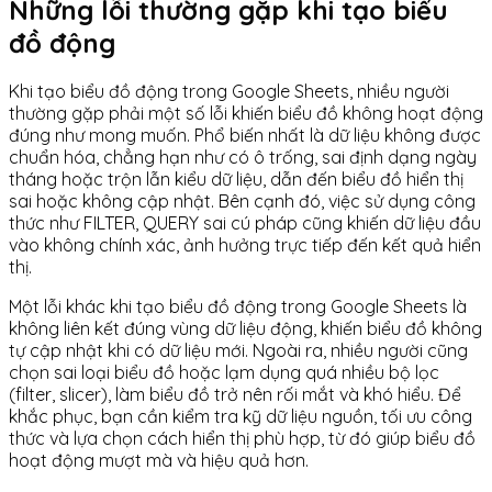
Những lỗi thường gặp khi tạo biểu
đồ động
Khi tạo biểu đồ động trong Google Sheets, nhiều người
thường gặp phải một số lỗi khiến biểu đồ không hoạt động
đúng như mong muốn. Phổ biến nhất là dữ liệu không được
chuẩn hóa, chẳng hạn như có ô trống, sai định dạng ngày
tháng hoặc trộn lẫn kiểu dữ liệu, dẫn đến biểu đồ hiển thị
sai hoặc không cập nhật. Bên cạnh đó, việc sử dụng công
thức như FILTER, QUERY sai cú pháp cũng khiến dữ liệu đầu
vào không chính xác, ảnh hưởng trực tiếp đến kết quả hiển
thị.
Một lỗi khác khi tạo biểu đồ động trong Google Sheets là
không liên kết đúng vùng dữ liệu động, khiến biểu đồ không
tự cập nhật khi có dữ liệu mới. Ngoài ra, nhiều người cũng
chọn sai loại biểu đồ hoặc lạm dụng quá nhiều bộ lọc
(filter, slicer), làm biểu đồ trở nên rối mắt và khó hiểu. Để
khắc phục, bạn cần kiểm tra kỹ dữ liệu nguồn, tối ưu công
thức và lựa chọn cách hiển thị phù hợp, từ đó giúp biểu đồ
hoạt động mượt mà và hiệu quả hơn.