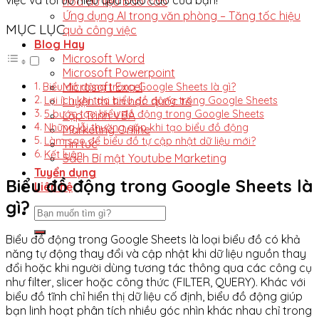
hóa dữ liệu báo cáo
Ứng dụng AI trong văn phòng – Tăng tốc hiệu
MỤC LỤC
quả công việc
Blog Hay
Microsoft Word
Microsoft Powerpoint
Microsoft Excel
Biểu đồ động trong Google Sheets là gì?
Luyện thi tin học quốc tế
Lợi ích khi tạo biểu đồ động trong Google Sheets
5 bước tạo biểu đồ động trong Google Sheets
Lập Trình VBA
Những lỗi thường gặp khi tạo biểu đồ động
Marketing Online
Làm sao để biểu đồ tự cập nhật dữ liệu mới?
Tin tức
Kết luận
Sách Bí mật Youtube Marketing
Tuyển dụng
Biểu đồ động trong Google Sheets là
Liên hệ
gì?
Biểu đồ động trong Google Sheets là loại biểu đồ có khả
năng tự động thay đổi và cập nhật khi dữ liệu nguồn thay
đổi hoặc khi người dùng tương tác thông qua các công cụ
như filter, slicer hoặc công thức (FILTER, QUERY). Khác với
biểu đồ tĩnh chỉ hiển thị dữ liệu cố định, biểu đồ động giúp
bạn linh hoạt phân tích nhiều góc nhìn khác nhau chỉ trong