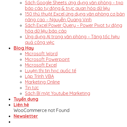
Sách Google Sheets ứng dụng văn phòng – tạo
báo cáo tự động & trực quan hóa dữ liệu
150 thủ thuật Excel ứng dụng văn phòng cơ bản
nâng cao – Nguyễn Quang Vinh
Sách Excel Power Query – Power Pivot tự động
hóa dữ liệu báo cáo
Ứng dụng AI trong văn phòng – Tăng tốc hiệu
quả công việc
Blog Hay
Microsoft Word
Microsoft Powerpoint
Microsoft Excel
Luyện thi tin học quốc tế
Lập Trình VBA
Marketing Online
Tin tức
Sách Bí mật Youtube Marketing
Tuyển dụng
Liên hệ
WooCommerce not Found
Newsletter