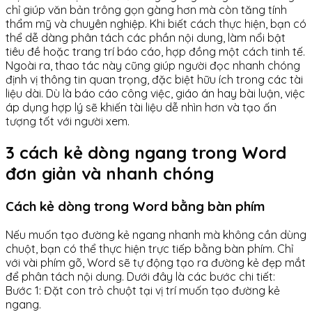
chỉ giúp văn bản trông gọn gàng hơn mà còn tăng tính
thẩm mỹ và chuyên nghiệp. Khi biết cách thực hiện, bạn có
thể dễ dàng phân tách các phần nội dung, làm nổi bật
tiêu đề hoặc trang trí báo cáo, hợp đồng một cách tinh tế.
Ngoài ra, thao tác này cũng giúp người đọc nhanh chóng
định vị thông tin quan trọng, đặc biệt hữu ích trong các tài
liệu dài. Dù là báo cáo công việc, giáo án hay bài luận, việc
áp dụng hợp lý sẽ khiến tài liệu dễ nhìn hơn và tạo ấn
tượng tốt với người xem.
3 cách kẻ dòng ngang trong Word
đơn giản và nhanh chóng
Cách kẻ dòng trong Word bằng bàn phím
Nếu muốn tạo đường kẻ ngang nhanh mà không cần dùng
chuột, bạn có thể thực hiện trực tiếp bằng bàn phím. Chỉ
với vài phím gõ, Word sẽ tự động tạo ra đường kẻ đẹp mắt
để phân tách nội dung. Dưới đây là các bước chi tiết:
Bước 1: Đặt con trỏ chuột tại vị trí muốn tạo đường kẻ
ngang.