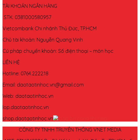
TÀI KHOẢN NGÂN HÀNG
STK: 0381000580957
Vietcombank Chi nhánh Thủ Đức, TP.HCM
Chủ tài khoản: Nguyễn Quang Vinh
Cú pháp chuyển khoản: Số điện thoại – môn học
LIÊN HỆ
Hotline: 0764.2222.18
Email: daotaotinhoc.vn@gmail.com
Web: daotaotinhoc.vn
lop.daotaotinhoc.vn
shop.daotaotinhoc.vn
CÔNG TY TNHH TRUYỀN THÔNG VNET MEDIA