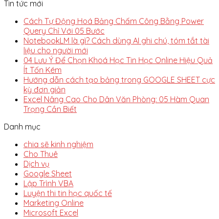
Tin tức mới
Cách Tự Động Hoá Bảng Chấm Công Bằng Power
Query Chỉ Với 05 Bước
NotebookLM là gì? Cách dùng AI ghi chú, tóm tắt tài
liệu cho người mới
04 Lưu Ý Để Chọn Khoá Học Tin Học Online Hiệu Quả
Ít Tốn Kém
Hướng dẫn cách tạo bảng trong GOOGLE SHEET cực
kỳ đơn giản
Excel Nâng Cao Cho Dân Văn Phòng: 05 Hàm Quan
Trọng Cần Biết
Danh mục
chia sẽ kinh nghiệm
Cho Thuê
Dịch vụ
Google Sheet
Lập Trình VBA
Luyện thi tin học quốc tế
Marketing Online
Microsoft Excel