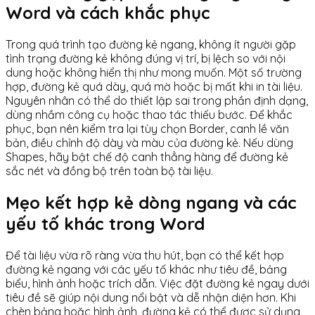
Word và cách khắc phục
Trong quá trình tạo đường kẻ ngang, không ít người gặp
tình trạng đường kẻ không đúng vị trí, bị lệch so với nội
dung hoặc không hiển thị như mong muốn. Một số trường
hợp, đường kẻ quá dày, quá mờ hoặc bị mất khi in tài liệu.
Nguyên nhân có thể do thiết lập sai trong phần định dạng,
dùng nhầm công cụ hoặc thao tác thiếu bước. Để khắc
phục, bạn nên kiểm tra lại tùy chọn Border, canh lề văn
bản, điều chỉnh độ dày và màu của đường kẻ. Nếu dùng
Shapes, hãy bật chế độ canh thẳng hàng để đường kẻ
sắc nét và đồng bộ trên toàn bộ tài liệu.
Mẹo kết hợp kẻ dòng ngang và các
yếu tố khác trong Word
Để tài liệu vừa rõ ràng vừa thu hút, bạn có thể kết hợp
đường kẻ ngang với các yếu tố khác như tiêu đề, bảng
biểu, hình ảnh hoặc trích dẫn. Việc đặt đường kẻ ngay dưới
tiêu đề sẽ giúp nội dung nổi bật và dễ nhận diện hơn. Khi
chèn bảng hoặc hình ảnh, đường kẻ có thể được sử dụng