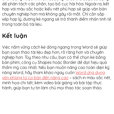
để phân tách các phần, tạo bố cục hài hòa. Ngoài ra, kết
hợp với màu sắc hoặc kiểu nét phù hợp sẽ giúp văn bản
chuyên nghiệp hơn mà không gây rối mắt. Chỉ cần sắp
xếp hợp lý, đường kẻ ngang sẽ trở thành điểm nhấn tinh tế
trong toàn bộ tài liệu.
Kết luận
Việc nắm vững cách kẻ dòng ngang trong Word sẽ giúp
bạn soạn thảo tài liệu đẹp hơn, rõ ràng hơn và chuyên
nghiệp hơn. Tùy theo nhu cầu, bạn có thể chọn kẻ bằng
bàn phím, công cụ Shapes hoặc Border để đạt hiệu quả
thẩm mỹ cao nhất. Nếu bạn muốn nâng cao toàn diện kỹ
năng Word, hãy tham khảo ngay cuốn
Word ứng dụng
văn phòng từ cơ bản đến nâng cao
– sách in màu sắc nét,
minh họa chi tiết, kèm video bài giảng và bài tập thực
hành, giúp bạn tự tin làm chủ mọi thao tác soạn thảo.