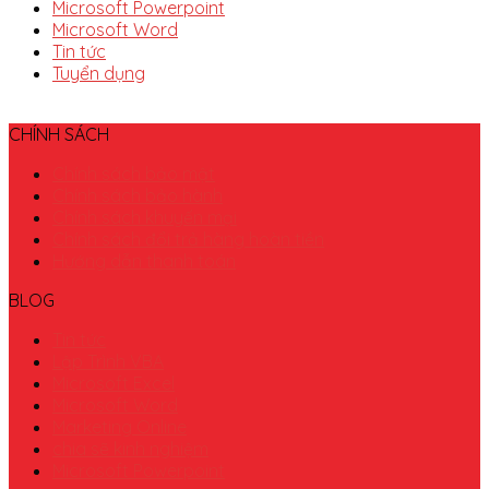
Microsoft Powerpoint
Microsoft Word
Tin tức
Tuyển dụng
CHÍNH SÁCH
Chính sách bảo mật
Chính sách bảo hành
Chính sách khuyến mại
Chính sách đổi trả hàng hoàn tiền
Hướng dẫn thanh toán
BLOG
Tin tức
Lập Trình VBA
Microsoft Excel
Microsoft Word
Marketing Online
chia sẽ kinh nghiệm
Microsoft Powerpoint