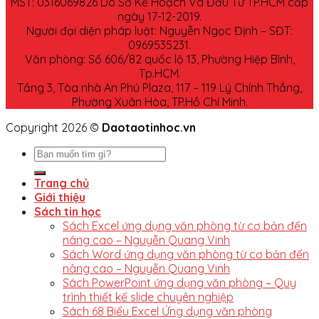
MST: 0316069826 Do Sở Kế Hoạch Và Đầu Tư TP.HCM cấp
ngày 17-12-2019.
Người đại diện pháp luật: Nguyễn Ngọc Định – SĐT:
0969535231.
Văn phòng: Số 606/82 quốc lộ 13, Phường Hiệp Bình,
Tp.HCM.
Tầng 3, Tòa nhà An Phú Plaza, 117 – 119 Lý Chính Thắng,
Phường Xuân Hòa, TP.Hồ Chí Minh.
Copyright 2026 ©
Daotaotinhoc.vn
Trang chủ
Giới thiệu
Sách tin học
Sách Excel ứng dụng văn phòng từ cơ bản đến
nâng cao – Nguyễn Quang Vinh
Sách Word ứng dụng văn phòng từ cơ bản đến
nâng cao – Nguyễn Quang Vinh
Sách PowerPoint ứng dụng văn phòng – Quy
trình thiết kế slide chuyên nghiệp
Sách 68 Biểu Excel Ứng dụng văn phòng