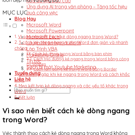
hóa dữ liệu báo cáo
Ứng dụng AI trong văn phòng – Tăng tốc hiệu
MỤC LỤC
quả công việc
Blog Hay
Microsoft Word
Microsoft Powerpoint
Microsoft Excel
Vì sao nên biết cách kẻ dòng ngang trong Word?
Luyện thi tin học quốc tế
3 cách kẻ dòng ngang trong Word đơn giản và nhanh
chóng
Lập Trình VBA
Cách kẻ dòng trong Word bằng bàn phím
Marketing Online
Cách tạo đường kẻ ngang trong Word bằng công
Tin tức
cụ Shapes
Sách Bí mật Youtube Marketing
Cách làm dòng kẻ trong Word bằng Border
Tuyển dụng
Lỗi thường gặp khi kẻ ngang trong Word và cách khắc
Liên hệ
phục
Mẹo kết hợp kẻ dòng ngang và các yếu tố khác trong
Word
Kết luận
Vì sao nên biết cách kẻ dòng ngang
trong Word?
Việc thành thạo cách kẻ dòng ngang trong Word không