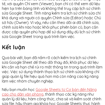
tế, với quyền Chỉ xem (Viewer), bạn chỉ có thể xem dữ liệu
hiện tại trên bảng tính và không thể truy cập lịch sử chỉnh
sửa Google Sheet. Tính năng kiểm tra lịch sử chỉnh sửa chỉ
khả dụng với người có quyền Chỉnh sửa (Editor) hoặc Chủ
sở hữu (Owner). Vì vậy, nếu cần theo dõi ai đã chỉnh sửa,
chỉnh sửa khi nào hoặc khôi phục phiên bản cũ, bạn cần
được cấp quyền phù hợp để sử dụng đầy đủ lịch sử chỉnh
sửa Google Sheet trong quá trình làm việc.
Kết luận
Qua bài viết, bạn đã nắm rõ cách kiểm tra lịch sử chỉnh
sửa Google Sheet để theo dõi thay đổi, khôi phục dữ liệu
khi cần và hạn chế rủi ro mất thông tin trong quá trình làm
việc. Việc sử dụng thành thạo lịch sử chỉnh sửa không chỉ
giúp quản lý file hiệu quả hơn mà còn nâng cao kỹ năng
làm việc nhóm chuyên nghiệp.
Nếu bạn muốn học
Google Sheets từ Cơ bản đến Nâng
cao cho dân văn phòng
, thành thạo các kỹ năng như
quản lý dữ liệu, hàm công thức, chia sẻ và kiểm soát chỉnh
sửa file, hãy tham gia khóa học Google Sheets thực hành