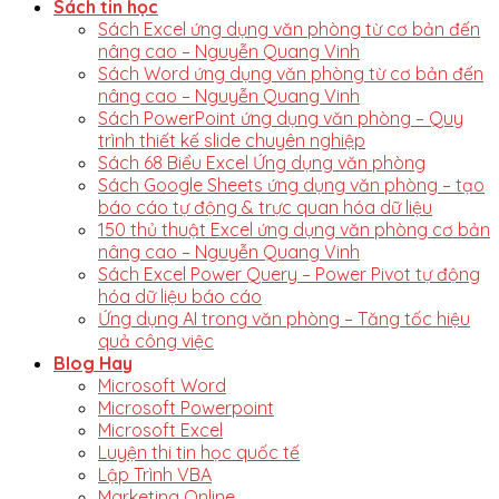
Sách tin học
Sách Excel ứng dụng văn phòng từ cơ bản đến
nâng cao – Nguyễn Quang Vinh
Sách Word ứng dụng văn phòng từ cơ bản đến
nâng cao – Nguyễn Quang Vinh
Sách PowerPoint ứng dụng văn phòng – Quy
trình thiết kế slide chuyên nghiệp
Sách 68 Biểu Excel Ứng dụng văn phòng
Sách Google Sheets ứng dụng văn phòng – tạo
báo cáo tự động & trực quan hóa dữ liệu
150 thủ thuật Excel ứng dụng văn phòng cơ bản
nâng cao – Nguyễn Quang Vinh
Sách Excel Power Query – Power Pivot tự động
hóa dữ liệu báo cáo
Ứng dụng AI trong văn phòng – Tăng tốc hiệu
quả công việc
Blog Hay
Microsoft Word
Microsoft Powerpoint
Microsoft Excel
Luyện thi tin học quốc tế
Lập Trình VBA
Marketing Online