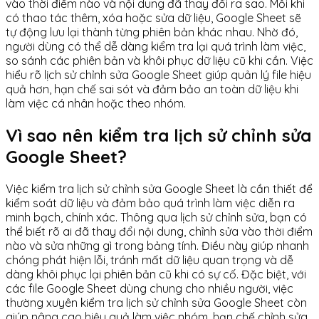
vào thời điểm nào và nội dung đã thay đổi ra sao. Mỗi khi
có thao tác thêm, xóa hoặc sửa dữ liệu, Google Sheet sẽ
tự động lưu lại thành từng phiên bản khác nhau. Nhờ đó,
người dùng có thể dễ dàng kiểm tra lại quá trình làm việc,
so sánh các phiên bản và khôi phục dữ liệu cũ khi cần. Việc
hiểu rõ lịch sử chỉnh sửa Google Sheet giúp quản lý file hiệu
quả hơn, hạn chế sai sót và đảm bảo an toàn dữ liệu khi
làm việc cá nhân hoặc theo nhóm.
Vì sao nên kiểm tra lịch sử chỉnh sửa
Google Sheet?
Việc kiểm tra lịch sử chỉnh sửa Google Sheet là cần thiết để
kiểm soát dữ liệu và đảm bảo quá trình làm việc diễn ra
minh bạch, chính xác. Thông qua lịch sử chỉnh sửa, bạn có
thể biết rõ ai đã thay đổi nội dung, chỉnh sửa vào thời điểm
nào và sửa những gì trong bảng tính. Điều này giúp nhanh
chóng phát hiện lỗi, tránh mất dữ liệu quan trọng và dễ
dàng khôi phục lại phiên bản cũ khi có sự cố. Đặc biệt, với
các file Google Sheet dùng chung cho nhiều người, việc
thường xuyên kiểm tra lịch sử chỉnh sửa Google Sheet còn
giúp nâng cao hiệu quả làm việc nhóm, hạn chế chỉnh sửa