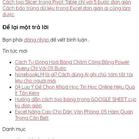
Cách tạo Slicer trong Pivot Table chỉ với 5 bước đơn giản
Cách báo trùng dữ liệu trong Excel đơn giản ai cũng làm
được
Để lại một trả lời
Bạn phải
đăng nhập
để viết bình luận .
Tin tức mới
Cách Tự Động Hoá Bảng Chấm Công Bằng Power
Query Chỉ Với 05 Bước
NotebookLM là gì? Cách dùng AI ghi chú, tóm tắt tài
liệu cho người mới
04 Lưu Ý Để Chọn Khoá Học Tin Học Online Hiệu Quả
Ít Tốn Kém
Hướng dẫn cách tạo bảng trong GOOGLE SHEET cực
kỳ đơn giản
Excel Nâng Cao Cho Dân Văn Phòng: 05 Hàm Quan
Trọng Cần Biết
Danh mục