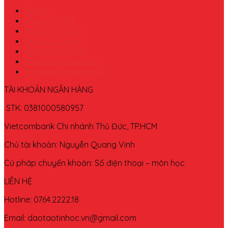
Tin tức
Lập Trình VBA
Microsoft Excel
Microsoft Word
Marketing Online
chia sẽ kinh nghiệm
Microsoft Powerpoint
TÀI KHOẢN NGÂN HÀNG
STK: 0381000580957
Vietcombank Chi nhánh Thủ Đức, TP.HCM
Chủ tài khoản: Nguyễn Quang Vinh
Cú pháp chuyển khoản: Số điện thoại – môn học
LIÊN HỆ
Hotline: 0764.2222.18
Email: daotaotinhoc.vn@gmail.com