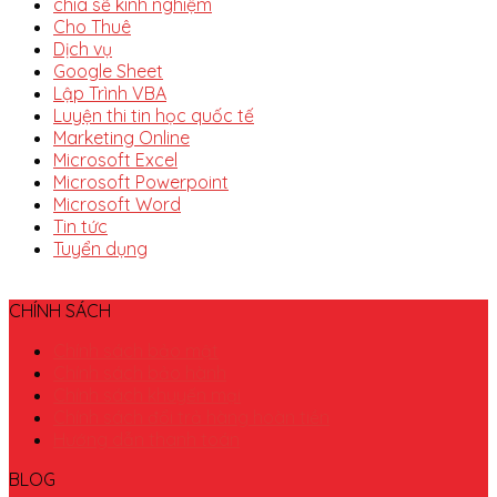
chia sẽ kinh nghiệm
Cho Thuê
Dịch vụ
Google Sheet
Lập Trình VBA
Luyện thi tin học quốc tế
Marketing Online
Microsoft Excel
Microsoft Powerpoint
Microsoft Word
Tin tức
Tuyển dụng
CHÍNH SÁCH
Chính sách bảo mật
Chính sách bảo hành
Chính sách khuyến mại
Chính sách đổi trả hàng hoàn tiền
Hướng dẫn thanh toán
BLOG