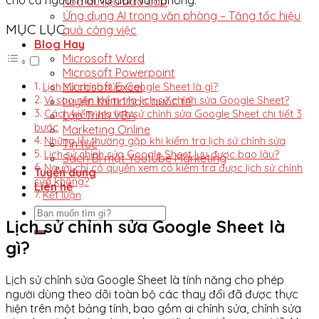
hóa dữ liệu báo cáo
Ứng dụng AI trong văn phòng – Tăng tốc hiệu
MỤC LỤC
quả công việc
Blog Hay
Microsoft Word
Microsoft Powerpoint
Microsoft Excel
Lịch sử chỉnh sửa Google Sheet là gì?
Luyện thi tin học quốc tế
Vì sao nên kiểm tra lịch sử chỉnh sửa Google Sheet?
Cách kiểm tra lịch sử chỉnh sửa Google Sheet chi tiết 3
Lập Trình VBA
bước
Marketing Online
Những lỗi thường gặp khi kiểm tra lịch sử chỉnh sửa
Tin tức
Lịch sử chỉnh sửa Google Sheet lưu được bao lâu?
Sách Bí mật Youtube Marketing
Người chỉ có quyền xem có kiểm tra được lịch sử chỉnh
Tuyển dụng
sửa không?
Liên hệ
Kết luận
Lịch sử chỉnh sửa Google Sheet là
gì?
Lịch sử chỉnh sửa Google Sheet là tính năng cho phép
người dùng theo dõi toàn bộ các thay đổi đã được thực
hiện trên một bảng tính, bao gồm ai chỉnh sửa, chỉnh sửa