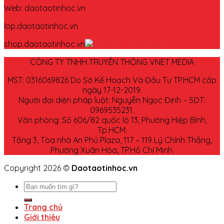
Web: daotaotinhoc.vn
lop.daotaotinhoc.vn
shop.daotaotinhoc.vn
CÔNG TY TNHH TRUYỀN THÔNG VNET MEDIA
MST: 0316069826 Do Sở Kế Hoạch Và Đầu Tư TP.HCM cấp
ngày 17-12-2019.
Người đại diện pháp luật: Nguyễn Ngọc Định – SĐT:
0969535231.
Văn phòng: Số 606/82 quốc lộ 13, Phường Hiệp Bình,
Tp.HCM.
Tầng 3, Tòa nhà An Phú Plaza, 117 – 119 Lý Chính Thắng,
Phường Xuân Hòa, TP.Hồ Chí Minh.
Copyright 2026 ©
Daotaotinhoc.vn
Trang chủ
Giới thiệu