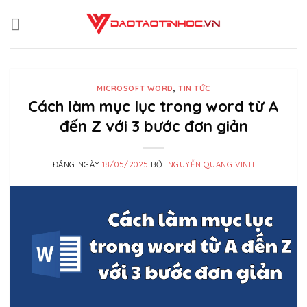
Skip
to
content
MICROSOFT WORD
,
TIN TỨC
Cách làm mục lục trong word từ A
đến Z với 3 bước đơn giản
ĐĂNG NGÀY
18/05/2025
BỞI
NGUYỄN QUANG VINH