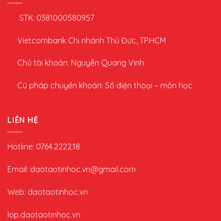
STK: 0381000580957
Vietcombank Chi nhánh Thủ Đức, TP.HCM
Chủ tài khoản: Nguyễn Quang Vinh
Cú pháp chuyển khoản: Số điện thoại – môn học
LIÊN HỆ
Hotline: 0764.2222.18
Email: daotaotinhoc.vn@gmail.com
Web: daotaotinhoc.vn
lop.daotaotinhoc.vn