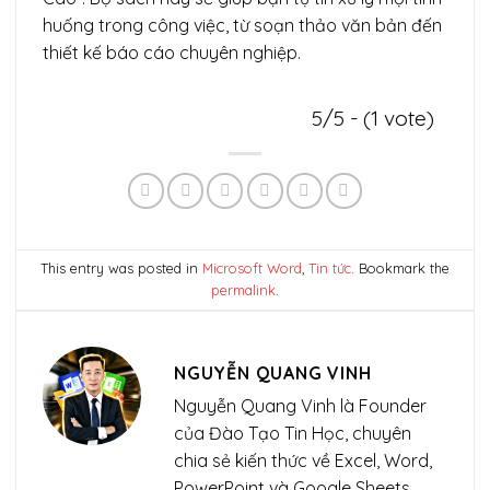
huống trong công việc, từ soạn thảo văn bản đến
thiết kế báo cáo chuyên nghiệp.
5/5 - (1 vote)
This entry was posted in
Microsoft Word
,
Tin tức
. Bookmark the
permalink
.
NGUYỄN QUANG VINH
Nguyễn Quang Vinh là Founder
của Đào Tạo Tin Học, chuyên
chia sẻ kiến thức về Excel, Word,
PowerPoint và Google Sheets.