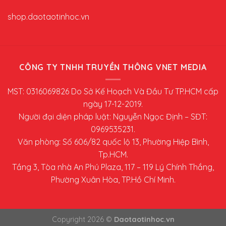
shop.daotaotinhoc.vn
CÔNG TY TNHH TRUYỀN THÔNG VNET MEDIA
MST: 0316069826 Do Sở Kế Hoạch Và Đầu Tư TP.HCM cấp
ngày 17-12-2019.
Người đại diện pháp luật: Nguyễn Ngọc Định – SĐT:
0969535231.
Văn phòng: Số 606/82 quốc lộ 13, Phường Hiệp Bình,
Tp.HCM.
Tầng 3, Tòa nhà An Phú Plaza, 117 – 119 Lý Chính Thắng,
Phường Xuân Hòa, TP.Hồ Chí Minh.
Copyright 2026 ©
Daotaotinhoc.vn