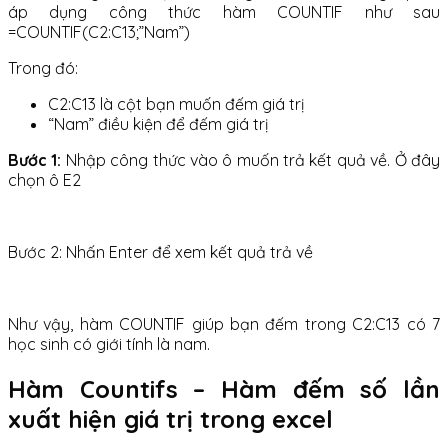
áp dụng công thức hàm COUNTIF như sau
=COUNTIF(C2:C13;”Nam”)
Trong đó:
C2:C13 là cột bạn muốn đếm giá trị
“Nam” điều kiện để đếm giá trị
Bước 1:
Nhập công thức vào ô muốn trả kết quả về. Ở đây
chọn ô E2
Bước 2: Nhấn Enter để xem kết quả trả về
Như vậy, hàm COUNTIF giúp bạn đếm trong C2:C13 có 7
học sinh có giới tính là nam.
Hàm Countifs – Hàm đếm số lần
xuất hiện giá trị trong excel