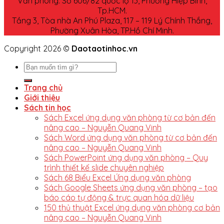
Văn phòng: Số 606/82 quốc lộ 13, Phường Hiệp Bình,
Tp.HCM.
Tầng 3, Tòa nhà An Phú Plaza, 117 – 119 Lý Chính Thắng,
Phường Xuân Hòa, TP.Hồ Chí Minh.
Copyright 2026 ©
Daotaotinhoc.vn
Trang chủ
Giới thiệu
Sách tin học
Sách Excel ứng dụng văn phòng từ cơ bản đến
nâng cao – Nguyễn Quang Vinh
Sách Word ứng dụng văn phòng từ cơ bản đến
nâng cao – Nguyễn Quang Vinh
Sách PowerPoint ứng dụng văn phòng – Quy
trình thiết kế slide chuyên nghiệp
Sách 68 Biểu Excel Ứng dụng văn phòng
Sách Google Sheets ứng dụng văn phòng – tạo
báo cáo tự động & trực quan hóa dữ liệu
150 thủ thuật Excel ứng dụng văn phòng cơ bản
nâng cao – Nguyễn Quang Vinh