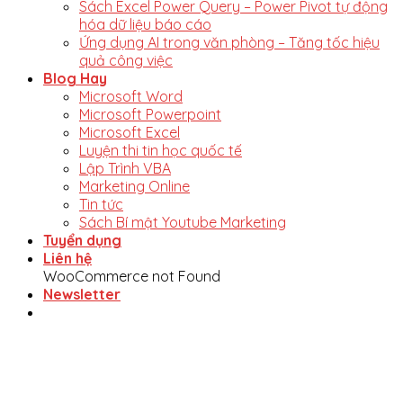
Sách Excel Power Query – Power Pivot tự động
hóa dữ liệu báo cáo
Ứng dụng AI trong văn phòng – Tăng tốc hiệu
quả công việc
Blog Hay
Microsoft Word
Microsoft Powerpoint
Microsoft Excel
Luyện thi tin học quốc tế
Lập Trình VBA
Marketing Online
Tin tức
Sách Bí mật Youtube Marketing
Tuyển dụng
Liên hệ
WooCommerce not Found
Newsletter