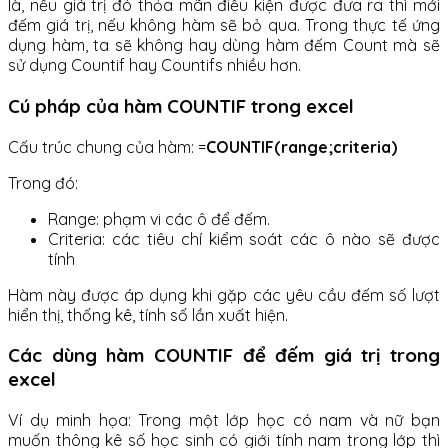
là, nếu giá trị đó thỏa mãn điều kiện được đưa ra thì mới
đếm giá trị, nếu không hàm sẽ bỏ qua. Trong thực tế ứng
dụng hàm, ta sẽ không hay dùng hàm đếm Count mà sẽ
sử dụng Countif hay Countifs nhiều hơn.
Cú pháp của hàm COUNTIF trong excel
Cấu trúc chung của hàm: =
COUNTIF(range;criteria)
Trong đó:
Range: phạm vi các ô để đếm.
Criteria: các tiêu chí kiểm soát các ô nào sẽ được
tính
Hàm này được áp dụng khi gặp các yêu cầu đếm số lượt
hiển thị, thống kê, tính số lần xuất hiện.
Các dùng hàm COUNTIF để đếm giá trị trong
excel
Ví dụ minh họa: Trong một lớp học có nam và nữ bạn
muốn thông kê số học sinh có giới tính nam trong lớp thì