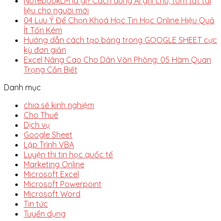
NotebookLM là gì? Cách dùng AI ghi chú, tóm tắt tài
liệu cho người mới
04 Lưu Ý Để Chọn Khoá Học Tin Học Online Hiệu Quả
Ít Tốn Kém
Hướng dẫn cách tạo bảng trong GOOGLE SHEET cực
kỳ đơn giản
Excel Nâng Cao Cho Dân Văn Phòng: 05 Hàm Quan
Trọng Cần Biết
Danh mục
chia sẽ kinh nghiệm
Cho Thuê
Dịch vụ
Google Sheet
Lập Trình VBA
Luyện thi tin học quốc tế
Marketing Online
Microsoft Excel
Microsoft Powerpoint
Microsoft Word
Tin tức
Tuyển dụng