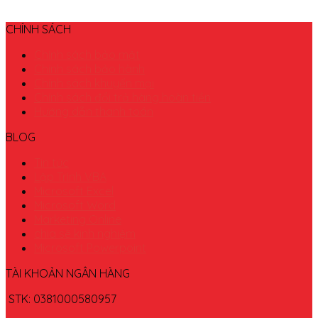
CHÍNH SÁCH
Chính sách bảo mật
Chính sách bảo hành
Chính sách khuyến mại
Chính sách đổi trả hàng hoàn tiền
Hướng dẫn thanh toán
BLOG
Tin tức
Lập Trình VBA
Microsoft Excel
Microsoft Word
Marketing Online
chia sẽ kinh nghiệm
Microsoft Powerpoint
TÀI KHOẢN NGÂN HÀNG
STK: 0381000580957