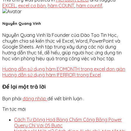
EXCEL
,
excel cơ bản
,
hàm COUNT
,
hàm countif
.
Nguyễn Quang Vinh
Nguyễn Quang Vinh là Founder của Đào Tạo Tin Học,
chuyên chia sẻ kiến thức về Excel, Word, PowerPoint và
Google Sheets. Anh tập trung xây dựng các nội dung
hướng dẫn thực tế, dễ hiểu, giúp người học ứng dụng tin
học văn phòng hiệu quả trong công việc và học tập.
Hướng dẫn sử dụng hàm EOMONTH trong excel đơn giản
Hướng dẫn sử dụng hàm IFERROR trong Excel
Để lại một trả lời
Bạn phải
đăng nhập
để viết bình luận .
Tin tức mới
Cách Tự Động Hoá Bảng Chấm Công Bằng Power
Query Chỉ Với 05 Bước