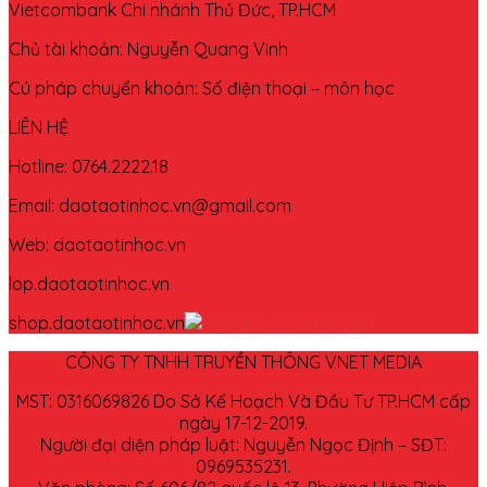
Vietcombank Chi nhánh Thủ Đức, TP.HCM
Chủ tài khoản: Nguyễn Quang Vinh
Cú pháp chuyển khoản: Số điện thoại – môn học
LIÊN HỆ
Hotline: 0764.2222.18
Email: daotaotinhoc.vn@gmail.com
Web: daotaotinhoc.vn
lop.daotaotinhoc.vn
shop.daotaotinhoc.vn
CÔNG TY TNHH TRUYỀN THÔNG VNET MEDIA
MST: 0316069826 Do Sở Kế Hoạch Và Đầu Tư TP.HCM cấp
ngày 17-12-2019.
Người đại diện pháp luật: Nguyễn Ngọc Định – SĐT:
0969535231.