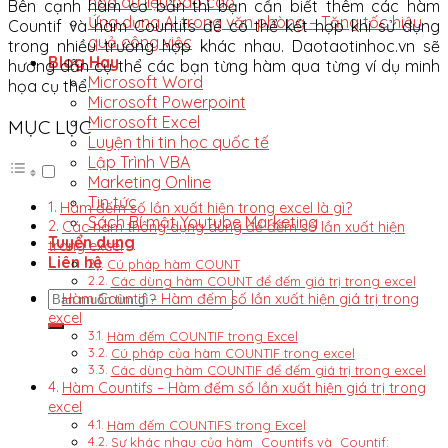
hóa dữ liệu báo cáo
Bên cạnh hàm cơ bản thì bạn cần biết thêm các hàm
Ứng dụng AI trong văn phòng – Tăng tốc hiệu
Countif và hàm Countifs để có thể kết hợp khi sử dụng
quả công việc
trong nhiều trường hợp khác nhau. Daotaotinhoc.vn sẽ
Blog Hay
hướng dẫn cụ thể các bạn từng hàm qua từng ví dụ minh
Microsoft Word
họa cụ thể.
Microsoft Powerpoint
Microsoft Excel
MỤC LỤC
Luyện thi tin học quốc tế
Lập Trình VBA
Marketing Online
Tin tức
Hàm đếm số lần xuất hiện trong excel là gì?
Sách Bí mật Youtube Marketing
Các hàm thông dụng dùng để đếm số lần xuất hiện
Tuyển dụng
trong excel
Liên hệ
Cú pháp hàm COUNT
Các dùng hàm COUNT để đếm giá trị trong excel
Hàm Countif – Hàm đếm số lần xuất hiện giá trị trong
excel
Hàm đếm COUNTIF trong Excel
Cú pháp của hàm COUNTIF trong excel
Các dùng hàm COUNTIF để đếm giá trị trong excel
Hàm Countifs – Hàm đếm số lần xuất hiện giá trị trong
excel
Hàm đếm COUNTIFS trong Excel
Sự khác nhau của hàm Countifs và Countif: