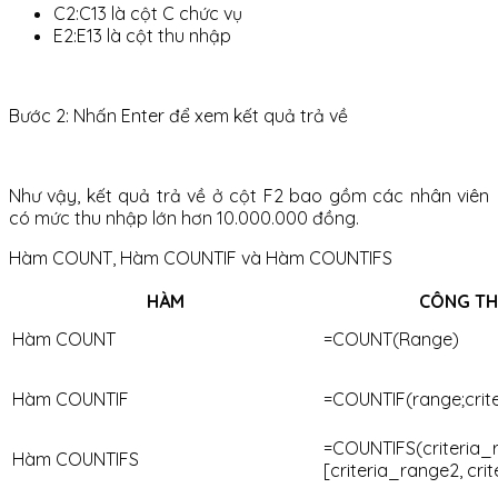
C2:C13 là cột C chức vụ
E2:E13 là cột thu nhập
Bước 2: Nhấn Enter để xem kết quả trả về
Như vậy, kết quả trả về ở cột F2 bao gồm các nhân viên
có mức thu nhập lớn hơn 10.000.000 đồng.
Hàm COUNT, Hàm COUNTIF và Hàm COUNTIFS
HÀM
CÔNG TH
Hàm COUNT
=COUNT(Range)
Hàm COUNTIF
=COUNTIF(range;crite
=COUNTIFS(criteria_ra
Hàm COUNTIFS
[criteria_range2, crit