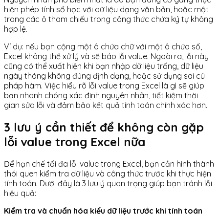
hiện phép tính số học với dữ liệu dạng văn bản, hoặc một
trong các ô tham chiếu trong công thức chứa ký tự không
hợp lệ.
Ví dụ: nếu bạn cộng một ô chứa chữ với một ô chứa số,
Excel không thể xử lý và sẽ báo lỗi value. Ngoài ra, lỗi này
cũng có thể xuất hiện khi bạn nhập dữ liệu trống, dữ liệu
ngày tháng không đúng định dạng, hoặc sử dụng sai cú
pháp hàm. Việc hiểu rõ lỗi value trong Excel là gì sẽ giúp
bạn nhanh chóng xác định nguyên nhân, tiết kiệm thời
gian sửa lỗi và đảm bảo kết quả tính toán chính xác hơn.
3 lưu ý cần thiết để không còn gặp
lỗi value trong Excel nữa
Để hạn chế tối đa lỗi value trong Excel, bạn cần hình thành
thói quen kiểm tra dữ liệu và công thức trước khi thực hiện
tính toán. Dưới đây là 3 lưu ý quan trọng giúp bạn tránh lỗi
hiệu quả:
Kiểm tra và chuẩn hóa kiểu dữ liệu trước khi tính toán