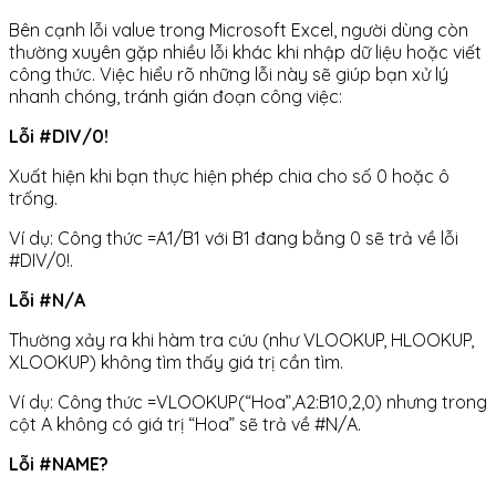
Bên cạnh lỗi value trong Microsoft Excel, người dùng còn
thường xuyên gặp nhiều lỗi khác khi nhập dữ liệu hoặc viết
công thức. Việc hiểu rõ những lỗi này sẽ giúp bạn xử lý
nhanh chóng, tránh gián đoạn công việc:
Lỗi #DIV/0!
Xuất hiện khi bạn thực hiện phép chia cho số 0 hoặc ô
trống.
Ví dụ: Công thức =A1/B1 với B1 đang bằng 0 sẽ trả về lỗi
#DIV/0!.
Lỗi #N/A
Thường xảy ra khi hàm tra cứu (như VLOOKUP, HLOOKUP,
XLOOKUP) không tìm thấy giá trị cần tìm.
Ví dụ: Công thức =VLOOKUP(“Hoa”,A2:B10,2,0) nhưng trong
cột A không có giá trị “Hoa” sẽ trả về #N/A.
Lỗi #NAME?