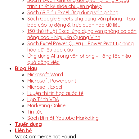
Sách PowerPoint ứng dụng văn phòng – Quy
trình thiết kế slide chuyên nghiệp
Sách 68 Biểu Excel Ứng dụng văn phòng
Sách Google Sheets ứng dụng văn phòng – tạo
báo cáo tự động & trực quan hóa dữ liệu
150 thủ thuật Excel ứng dụng văn phòng cơ bản
nâng cao – Nguyễn Quang Vinh
Sách Excel Power Query – Power Pivot tự động
hóa dữ liệu báo cáo
Ứng dụng AI trong văn phòng – Tăng tốc hiệu
quả công việc
Blog Hay
Microsoft Word
Microsoft Powerpoint
Microsoft Excel
Luyện thi tin học quốc tế
Lập Trình VBA
Marketing Online
Tin tức
Sách Bí mật Youtube Marketing
Tuyển dụng
Liên hệ
WooCommerce not Found