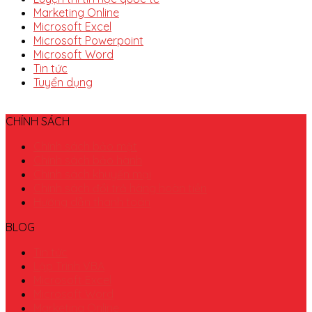
Marketing Online
Microsoft Excel
Microsoft Powerpoint
Microsoft Word
Tin tức
Tuyển dụng
CHÍNH SÁCH
Chính sách bảo mật
Chính sách bảo hành
Chính sách khuyến mại
Chính sách đổi trả hàng hoàn tiền
Hướng dẫn thanh toán
BLOG
Tin tức
Lập Trình VBA
Microsoft Excel
Microsoft Word
Marketing Online