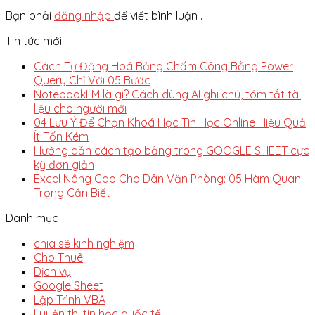
Bạn phải
đăng nhập
để viết bình luận .
Tin tức mới
Cách Tự Động Hoá Bảng Chấm Công Bằng Power
Query Chỉ Với 05 Bước
NotebookLM là gì? Cách dùng AI ghi chú, tóm tắt tài
liệu cho người mới
04 Lưu Ý Để Chọn Khoá Học Tin Học Online Hiệu Quả
Ít Tốn Kém
Hướng dẫn cách tạo bảng trong GOOGLE SHEET cực
kỳ đơn giản
Excel Nâng Cao Cho Dân Văn Phòng: 05 Hàm Quan
Trọng Cần Biết
Danh mục
chia sẽ kinh nghiệm
Cho Thuê
Dịch vụ
Google Sheet
Lập Trình VBA
Luyện thi tin học quốc tế