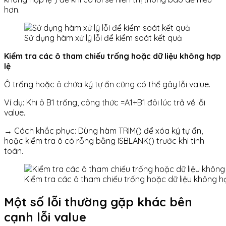
hơn.
Sử dụng hàm xử lý lỗi để kiểm soát kết quả
Kiểm tra các ô tham chiếu trống hoặc dữ liệu không hợp
lệ
Ô trống hoặc ô chứa ký tự ẩn cũng có thể gây lỗi value.
Ví dụ: Khi ô B1 trống, công thức =A1+B1 đôi lúc trả về lỗi
value.
→ Cách khắc phục: Dùng hàm TRIM() để xóa ký tự ẩn,
hoặc kiểm tra ô có rỗng bằng ISBLANK() trước khi tính
toán.
Kiểm tra các ô tham chiếu trống hoặc dữ liệu không h
Một số lỗi thường gặp khác bên
cạnh lỗi value