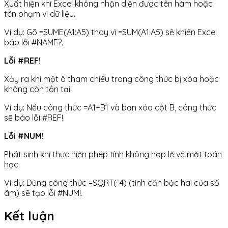
Xuất hiện khi Excel không nhận diện được tên hàm hoặc
tên phạm vi dữ liệu.
Ví dụ: Gõ =SUME(A1:A5) thay vì =SUM(A1:A5) sẽ khiến Excel
báo lỗi #NAME?.
Lỗi #REF!
Xảy ra khi một ô tham chiếu trong công thức bị xóa hoặc
không còn tồn tại.
Ví dụ: Nếu công thức =A1+B1 và bạn xóa cột B, công thức
sẽ báo lỗi #REF!.
Lỗi #NUM!
Phát sinh khi thực hiện phép tính không hợp lệ về mặt toán
học.
Ví dụ: Dùng công thức =SQRT(-4) (tính căn bậc hai của số
âm) sẽ tạo lỗi #NUM!.
Kết luận