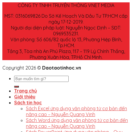
CÔNG TY TNHH TRUYỀN THÔNG VNET MEDIA
MST: 0316069826 Do Sở Kế Hoạch Và Đầu Tư TP.HCM cấp
ngày 17-12-2019.
Người đại diện pháp luật: Nguyễn Ngọc Định – SĐT:
0969535231.
Văn phòng: Số 606/82 quốc lộ 13, Phường Hiệp Bình,
Tp.HCM.
Tầng 3, Tòa nhà An Phú Plaza, 117 – 119 Lý Chính Thắng,
Phường Xuân Hòa, TP.Hồ Chí Minh.
Copyright 2026 ©
Daotaotinhoc.vn
Trang chủ
Giới thiệu
Sách tin học
Sách Excel ứng dụng văn phòng từ cơ bản đến
nâng cao – Nguyễn Quang Vinh
Sách Word ứng dụng văn phòng từ cơ bản đến
nâng cao – Nguyễn Quang Vinh