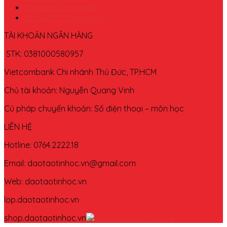
chia sẽ kinh nghiệm
Microsoft Powerpoint
TÀI KHOẢN NGÂN HÀNG
STK: 0381000580957
Vietcombank Chi nhánh Thủ Đức, TP.HCM
Chủ tài khoản: Nguyễn Quang Vinh
Cú pháp chuyển khoản: Số điện thoại – môn học
LIÊN HỆ
Hotline: 0764.2222.18
Email: daotaotinhoc.vn@gmail.com
Web: daotaotinhoc.vn
lop.daotaotinhoc.vn
shop.daotaotinhoc.vn