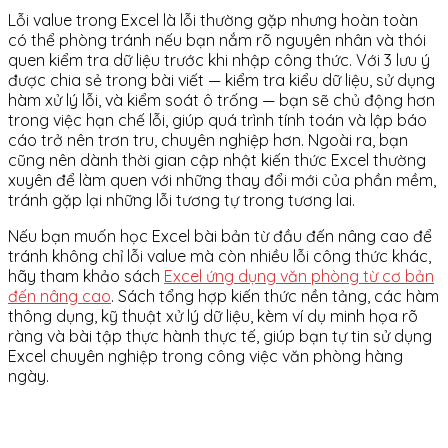
Lỗi value trong Excel là lỗi thường gặp nhưng hoàn toàn
có thể phòng tránh nếu bạn nắm rõ nguyên nhân và thói
quen kiểm tra dữ liệu trước khi nhập công thức. Với 3 lưu ý
được chia sẻ trong bài viết — kiểm tra kiểu dữ liệu, sử dụng
hàm xử lý lỗi, và kiểm soát ô trống — bạn sẽ chủ động hơn
trong việc hạn chế lỗi, giúp quá trình tính toán và lập báo
cáo trở nên trơn tru, chuyên nghiệp hơn. Ngoài ra, bạn
cũng nên dành thời gian cập nhật kiến thức Excel thường
xuyên để làm quen với những thay đổi mới của phần mềm,
tránh gặp lại những lỗi tương tự trong tương lai.
Nếu bạn muốn học Excel bài bản từ đầu đến nâng cao để
tránh không chỉ lỗi value mà còn nhiều lỗi công thức khác,
hãy tham khảo sách
Excel ứng dụng văn phòng từ cơ bản
đến nâng cao
. Sách tổng hợp kiến thức nền tảng, các hàm
thông dụng, kỹ thuật xử lý dữ liệu, kèm ví dụ minh họa rõ
ràng và bài tập thực hành thực tế, giúp bạn tự tin sử dụng
Excel chuyên nghiệp trong công việc văn phòng hàng
ngày.