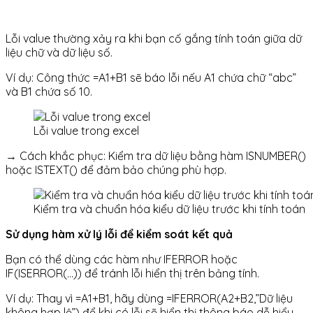
Lỗi value thường xảy ra khi bạn cố gắng tính toán giữa dữ
liệu chữ và dữ liệu số.
Ví dụ: Công thức =A1+B1 sẽ báo lỗi nếu A1 chứa chữ “abc”
và B1 chứa số 10.
Lỗi value trong excel
→ Cách khắc phục: Kiểm tra dữ liệu bằng hàm ISNUMBER()
hoặc ISTEXT() để đảm bảo chúng phù hợp.
Kiểm tra và chuẩn hóa kiểu dữ liệu trước khi tính toán
Sử dụng hàm xử lý lỗi để kiểm soát kết quả
Bạn có thể dùng các hàm như IFERROR hoặc
IF(ISERROR(…)) để tránh lỗi hiển thị trên bảng tính.
Ví dụ: Thay vì =A1+B1, hãy dùng =IFERROR(A2+B2,”Dữ liệu
không hợp lệ”) để khi có lỗi sẽ hiển thị thông báo dễ hiểu