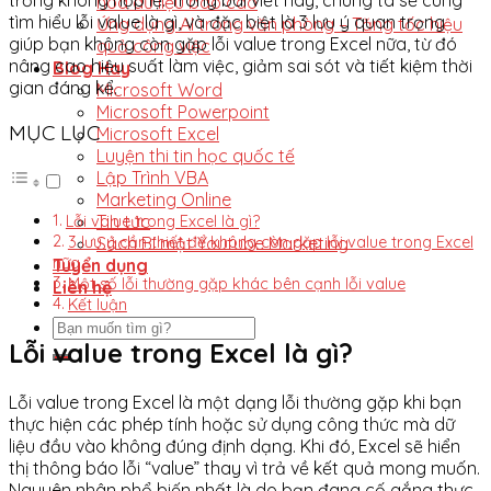
hóa dữ liệu báo cáo
tìm hiểu lỗi value là gì, và đặc biệt là 3 lưu ý quan trọng
Ứng dụng AI trong văn phòng – Tăng tốc hiệu
giúp bạn không còn gặp lỗi value trong Excel nữa, từ đó
quả công việc
nâng cao hiệu suất làm việc, giảm sai sót và tiết kiệm thời
Blog Hay
gian đáng kể.
Microsoft Word
Microsoft Powerpoint
MỤC LỤC
Microsoft Excel
Luyện thi tin học quốc tế
Lập Trình VBA
Marketing Online
Tin tức
Lỗi value trong Excel là gì?
Sách Bí mật Youtube Marketing
3 lưu ý cần thiết để không còn gặp lỗi value trong Excel
nữa
Tuyển dụng
Một số lỗi thường gặp khác bên cạnh lỗi value
Liên hệ
Kết luận
Lỗi value trong Excel là gì?
Lỗi value trong Excel là một dạng lỗi thường gặp khi bạn
thực hiện các phép tính hoặc sử dụng công thức mà dữ
liệu đầu vào không đúng định dạng. Khi đó, Excel sẽ hiển
thị thông báo lỗi “value” thay vì trả về kết quả mong muốn.
Nguyên nhân phổ biến nhất là do bạn đang cố gắng thực