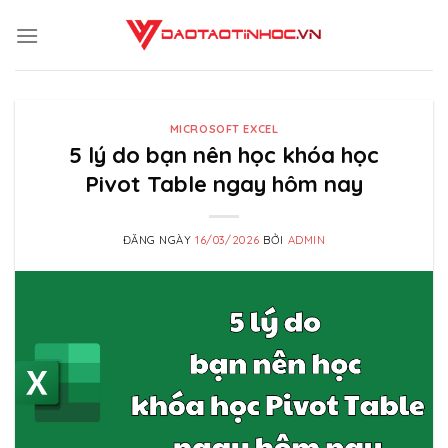
Skip
to
content
MICROSOFT EXCEL
5 lý do bạn nên học khóa học
Pivot Table ngay hôm nay
ĐĂNG NGÀY
16/03/2026
BỞI
ADMIN