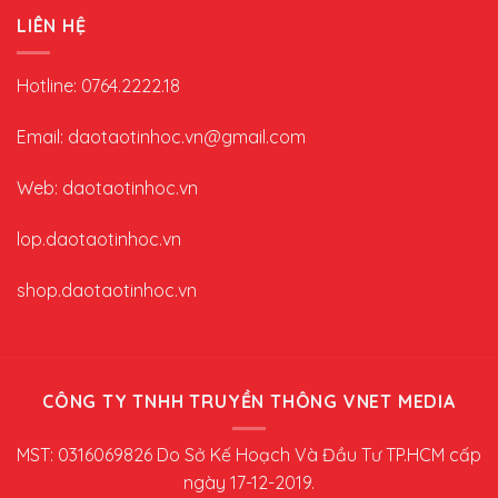
LIÊN HỆ
Hotline: 0764.2222.18
Email: daotaotinhoc.vn@gmail.com
Web: daotaotinhoc.vn
lop.daotaotinhoc.vn
shop.daotaotinhoc.vn
CÔNG TY TNHH TRUYỀN THÔNG VNET MEDIA
MST: 0316069826 Do Sở Kế Hoạch Và Đầu Tư TP.HCM cấp
ngày 17-12-2019.