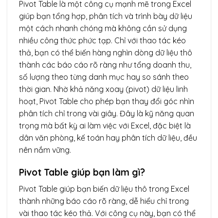
Pivot Table là một công cụ mạnh mẽ trong Excel
giúp bạn tổng hợp, phân tích và trình bày dữ liệu
một cách nhanh chóng mà không cần sử dụng
nhiều công thức phức tạp. Chỉ với thao tác kéo
thả, bạn có thể biến hàng nghìn dòng dữ liệu thô
thành các báo cáo rõ ràng như tổng doanh thu,
số lượng theo từng danh mục hay so sánh theo
thời gian. Nhờ khả năng xoay (pivot) dữ liệu linh
hoạt, Pivot Table cho phép bạn thay đổi góc nhìn
phân tích chỉ trong vài giây. Đây là kỹ năng quan
trọng mà bất kỳ ai làm việc với Excel, đặc biệt là
dân văn phòng, kế toán hay phân tích dữ liệu, đều
nên nắm vững.
Pivot Table giúp bạn làm gì?
Pivot Table giúp bạn biến dữ liệu thô trong Excel
thành những báo cáo rõ ràng, dễ hiểu chỉ trong
vài thao tác kéo thả. Với công cụ này, bạn có thể