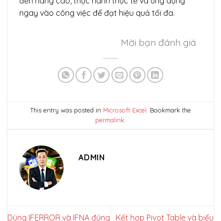
đến nâng cao, thực hành thực tế và ứng dụng
ngay vào công việc để đạt hiệu quả tối đa.
Mời bạn đánh giá
This entry was posted in
Microsoft Excel
. Bookmark the
permalink
.
ADMIN
Dùng IFERROR và IFNA đúng
Kết hợp Pivot Table và biểu