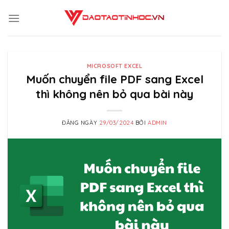
Skip
to
content
MICROSOFT EXCEL
Muốn chuyển file PDF sang Excel
thì không nên bỏ qua bài này
ĐĂNG NGÀY
29/03/2024
BỞI
ADMIN