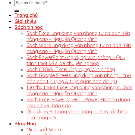
Trang chủ
Giới thiệu
Sách tin học
Sách Excel ứng dụng văn phòng từ cơ bản đến
nâng cao – Nguyễn Quang Vinh
Sách Word ứng dụng văn phòng từ cơ bản đến
nâng cao – Nguyễn Quang Vinh
Sách PowerPoint ứng dụng văn phòng – Quy
trình thiết kế slide chuyên nghiệp
Sách 68 Biểu Excel Ứng dụng văn phòng
Sách Google Sheets ứng dụng văn phòng – tạo
báo cáo tự động & trực quan hóa dữ liệu
150 thủ thuật Excel ứng dụng văn phòng cơ bản
nâng cao – Nguyễn Quang Vinh
Sách Excel Power Query – Power Pivot tự động
hóa dữ liệu báo cáo
Ứng dụng AI trong văn phòng – Tăng tốc hiệu
quả công việc
Blog Hay
Microsoft Word