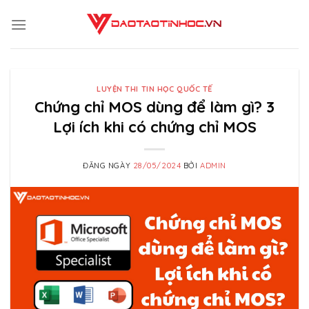
Skip
to
content
LUYỆN THI TIN HỌC QUỐC TẾ
Chứng chỉ MOS dùng để làm gì? 3
Lợi ích khi có chứng chỉ MOS
ĐĂNG NGÀY
28/05/2024
BỞI
ADMIN