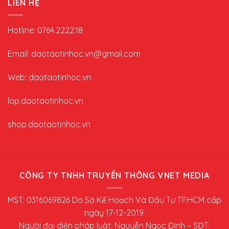
LIÊN HỆ
Hotline: 0764.2222.18
Email: daotaotinhoc.vn@gmail.com
Web: daotaotinhoc.vn
lop.daotaotinhoc.vn
shop.daotaotinhoc.vn
CÔNG TY TNHH TRUYỀN THÔNG VNET MEDIA
MST: 0316069826 Do Sở Kế Hoạch Và Đầu Tư TP.HCM cấp
ngày 17-12-2019.
Người đại diện pháp luật: Nguyễn Ngọc Định – SĐT: