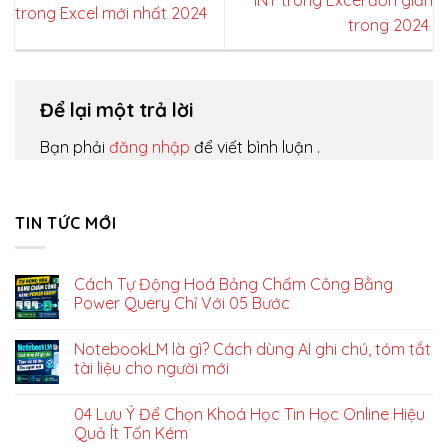
INT trong Excel đơn giản
trong Excel mới nhất 2024
trong 2024
Để lại một trả lời
Bạn phải
đăng nhập
để viết bình luận .
TIN TỨC MỚI
Cách Tự Động Hoá Bảng Chấm Công Bằng
Power Query Chỉ Với 05 Bước
NotebookLM là gì? Cách dùng AI ghi chú, tóm tắt
tài liệu cho người mới
04 Lưu Ý Để Chọn Khoá Học Tin Học Online Hiệu
Quả Ít Tốn Kém