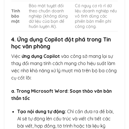
Bảo mật tuyệt đối
Có nguy cơ rò rỉ dữ
Tính
theo chuẩn doanh
liệu doanh nghiệp nếu
bảo
nghiệp (không dùng
vô tình dùng các
mật
dữ liệu của bạn để
phiên bản miễn phí
huấn luyện AI).
công cộng.
4. Ứng dụng Copilot đột phá trong Tin
học văn phòng
Việc
ứng dụng Copilot
vào công sở mang lại sự
thay đổi mang tính cách mạng cho hiệu suất làm
việc nhờ khả năng xử lý mượt mà trên bộ ba công
cụ cốt lõi:
a. Trong Microsoft Word: Soạn thảo văn bản
thần tốc
Tạo nội dung tự động:
Chỉ cần đưa ra đề bài,
AI sẽ tự động lên cấu trúc và viết chi tiết các
bài viết, hợp đồng, tờ trình hoặc tài liệu kỹ