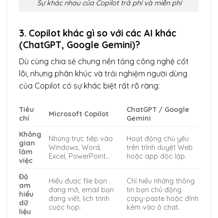
Sự khác nhau của Copilot trả phí và miễn phí
3. Copilot khác gì so với các AI khác
(ChatGPT, Google Gemini)?
Dù cùng chia sẻ chung nền tảng công nghệ cốt
lõi, nhưng phân khúc và trải nghiệm người dùng
của Copilot có sự khác biệt rất rõ ràng:
Tiêu
ChatGPT / Google
Microsoft Copilot
chí
Gemini
Không
Nhúng trực tiếp vào
Hoạt động chủ yếu
gian
Windows, Word,
trên trình duyệt Web
làm
Excel, PowerPoint…
hoặc app độc lập.
việc
Độ
Hiểu được file bạn
Chỉ hiểu những thông
am
đang mở, email bạn
tin bạn chủ động
hiểu
đang viết, lịch trình
copy-paste hoặc đính
dữ
cuộc họp.
kèm vào ô chat.
liệu