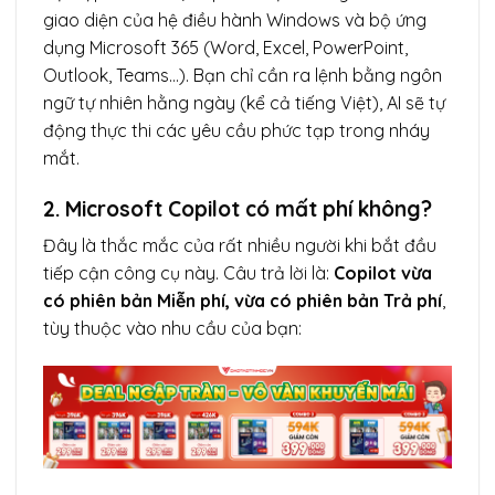
giao diện của hệ điều hành Windows và bộ ứng
dụng Microsoft 365 (Word, Excel, PowerPoint,
Outlook, Teams…). Bạn chỉ cần ra lệnh bằng ngôn
ngữ tự nhiên hằng ngày (kể cả tiếng Việt), AI sẽ tự
động thực thi các yêu cầu phức tạp trong nháy
mắt.
2. Microsoft Copilot có mất phí không?
Đây là thắc mắc của rất nhiều người khi bắt đầu
tiếp cận công cụ này. Câu trả lời là:
Copilot vừa
có phiên bản Miễn phí, vừa có phiên bản Trả phí
,
tùy thuộc vào nhu cầu của bạn: