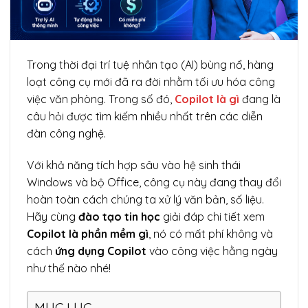
Trong thời đại trí tuệ nhân tạo (AI) bùng nổ, hàng
loạt công cụ mới đã ra đời nhằm tối ưu hóa công
việc văn phòng. Trong số đó,
Copilot là gì
đang là
câu hỏi được tìm kiếm nhiều nhất trên các diễn
đàn công nghệ.
Với khả năng tích hợp sâu vào hệ sinh thái
Windows và bộ Office, công cụ này đang thay đổi
hoàn toàn cách chúng ta xử lý văn bản, số liệu.
Hãy cùng
đào tạo tin học
giải đáp chi tiết xem
Copilot là phần mềm gì
, nó có mất phí không và
cách
ứng dụng Copilot
vào công việc hằng ngày
như thế nào nhé!
MỤC LỤC