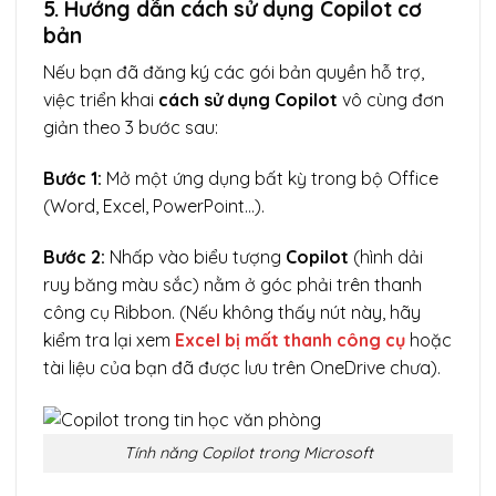
5. Hướng dẫn cách sử dụng Copilot cơ
bản
Nếu bạn đã đăng ký các gói bản quyền hỗ trợ,
việc triển khai
cách sử dụng Copilot
vô cùng đơn
giản theo 3 bước sau:
Bước 1:
Mở một ứng dụng bất kỳ trong bộ Office
(Word, Excel, PowerPoint…).
Bước 2:
Nhấp vào biểu tượng
Copilot
(hình dải
ruy băng màu sắc) nằm ở góc phải trên thanh
công cụ Ribbon. (Nếu không thấy nút này, hãy
kiểm tra lại xem
Excel bị mất thanh công cụ
hoặc
tài liệu của bạn đã được lưu trên OneDrive chưa).
Tính năng Copilot trong Microsoft