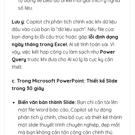
tự động vẽ biểu đồ đi kèm lời giải thích ý nghĩa
số liệu.
Lưu ý:
Copilot chỉ phân tích chính xác khi dữ liệu
đầu vào của bạn là “dữ liệu sạch”. Nếu file của
bạn đang bị lỗi cấu trúc hoặc gặp
lỗi định dạng
ngày tháng trong Excel
, AI sẽ tính toán sai. Vì
vậy, việc kết hợp công cụ làm sạch như
Power
Query
trước khi đưa cho AI xử lý là cực kỳ cần
thiết.
c. Trong Microsoft PowerPoint: Thiết kế Slide
trong 30 giây
Biến văn bản thành Slide:
Bạn chỉ cần tải lên
một file Word báo cáo, Copilot sẽ tự động
phân tích ý chính, chia bố cục và thiết kế thành
một slide thuyết trình chuyên nghiệp, đẹp mắt
mà bạn không cần tốn công căn chỉnh thủ