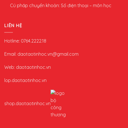
Cú pháp chuyển khoản: Số điện thoại – môn học
LIÊN HỆ
Hotline: 0764.2222.18
Email: daotaotinhoc.vn@gmail.com
Web: daotaotinhoc.vn
lop.daotaotinhoc.vn
shop.daotaotinhoc.vn