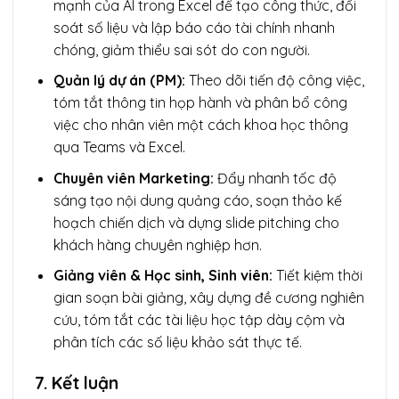
mạnh của AI trong Excel để tạo công thức, đối
soát số liệu và lập báo cáo tài chính nhanh
chóng, giảm thiểu sai sót do con người.
Quản lý dự án (PM):
Theo dõi tiến độ công việc,
tóm tắt thông tin họp hành và phân bổ công
việc cho nhân viên một cách khoa học thông
qua Teams và Excel.
Chuyên viên Marketing:
Đẩy nhanh tốc độ
sáng tạo nội dung quảng cáo, soạn thảo kế
hoạch chiến dịch và dựng slide pitching cho
khách hàng chuyên nghiệp hơn.
Giảng viên & Học sinh, Sinh viên:
Tiết kiệm thời
gian soạn bài giảng, xây dựng đề cương nghiên
cứu, tóm tắt các tài liệu học tập dày cộm và
phân tích các số liệu khảo sát thực tế.
7. Kết luận