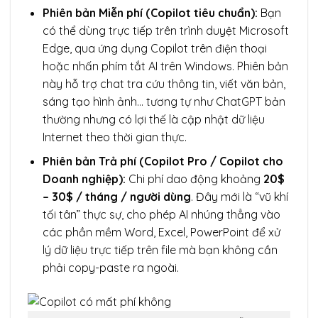
Phiên bản Miễn phí (Copilot tiêu chuẩn):
Bạn
có thể dùng trực tiếp trên trình duyệt Microsoft
Edge, qua ứng dụng Copilot trên điện thoại
hoặc nhấn phím tắt AI trên Windows. Phiên bản
này hỗ trợ chat tra cứu thông tin, viết văn bản,
sáng tạo hình ảnh… tương tự như ChatGPT bản
thường nhưng có lợi thế là cập nhật dữ liệu
Internet theo thời gian thực.
Phiên bản Trả phí (Copilot Pro / Copilot cho
Doanh nghiệp):
Chi phí dao động khoảng
20$
– 30$ / tháng / người dùng
. Đây mới là “vũ khí
tối tân” thực sự, cho phép AI nhúng thẳng vào
các phần mềm Word, Excel, PowerPoint để xử
lý dữ liệu trực tiếp trên file mà bạn không cần
phải copy-paste ra ngoài.