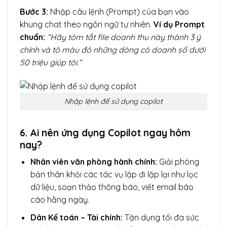
Bước 3:
Nhập câu lệnh (Prompt) của bạn vào
khung chat theo ngôn ngữ tự nhiên.
Ví dụ Prompt
chuẩn:
“Hãy tóm tắt file doanh thu này thành 3 ý
chính và tô màu đỏ những dòng có doanh số dưới
50 triệu giúp tôi.”
Nhập lệnh để sử dụng copilot
6. Ai nên ứng dụng Copilot ngay hôm
nay?
Nhân viên văn phòng hành chính:
Giải phóng
bản thân khỏi các tác vụ lặp đi lặp lại như lọc
dữ liệu, soạn thảo thông báo, viết email báo
cáo hằng ngày.
Dân Kế toán – Tài chính:
Tận dụng tối đa sức